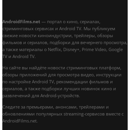
AndroidFilms.net
— портал о кино, сериалах,
стриминговых сервисах и Android TV. Мы публикуем
свежие новости киноиндустрии, трейлеры, обзоры
фильмов и сериалов, подборки для вечернего просмотра,
а также материалы о Netflix, Disney+, Prime Video, Google
TV и Android TV.
На сайте вы найдёте новости стриминговых платформ,
обзоры приложений для просмотра видео, инструкции
по настройке Android TV, рекомендации фильмов и
сериалов, а также подборки лучших новинок кино и
развлечений для Android-устройств.
Следите за премьерами, анонсами, трейлерами и
обновлениями популярных streaming-сервисов вместе с
AndroidFilms.net.