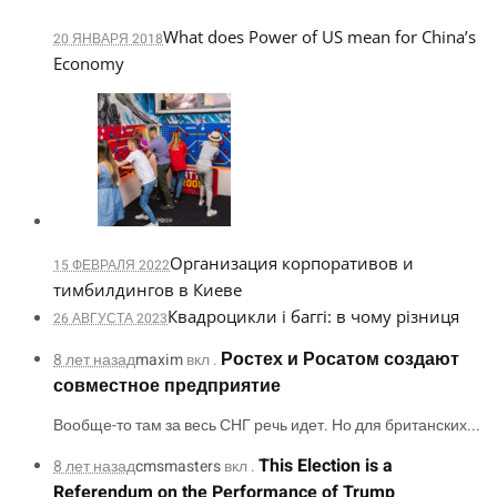
What does Power of US mean for China’s
20 ЯНВАРЯ 2018
Economy
Организация корпоративов и
15 ФЕВРАЛЯ 2022
тимбилдингов в Киеве
Квадроцикли і баггі: в чому різниця
26 АВГУСТА 2023
Ростех и Росатом создают
8 лет назад
maxim
вкл .
совместное предприятие
Вообще-то там за весь СНГ речь идет. Но для британских...
This Election is a
8 лет назад
cmsmasters
вкл .
Referendum on the Performance of Trump