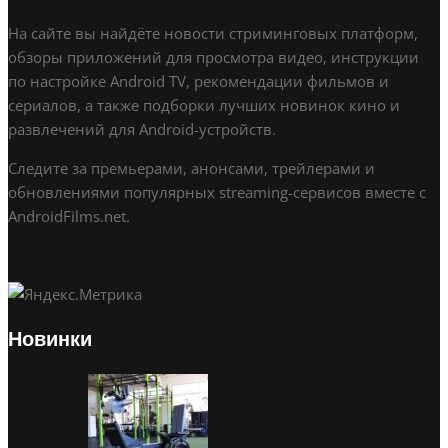
На сайте вы найдёте новости стриминговых платформ,
обзоры приложений для просмотра видео, инструкции
по настройке Android TV, рекомендации фильмов и
сериалов, а также подборки лучших новинок кино и
развлечений для Android-устройств.
Следите за премьерами, анонсами, трейлерами и
обновлениями популярных streaming-сервисов вместе с
AndroidFilms.net.
Новинки