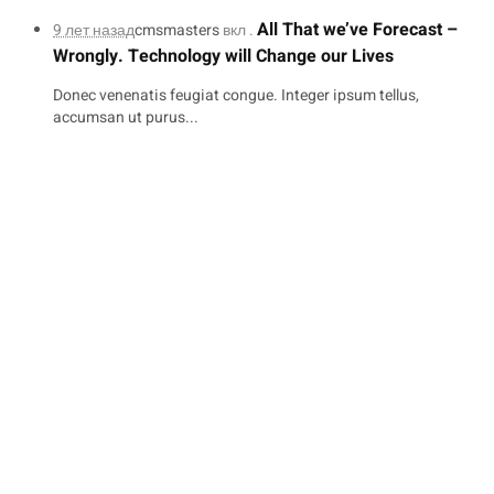
All That we’ve Forecast –
9 лет назад
cmsmasters
вкл .
Wrongly. Technology will Change our Lives
Donec venenatis feugiat congue. Integer ipsum tellus,
accumsan ut purus...