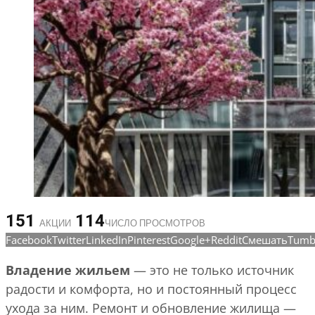
151
114
АКЦИИ
ЧИСЛО ПРОСМОТРОВ
Facebook
Twitter
LinkedIn
Pinterest
Google+
Reddit
Смешать
Tumb
Владение жильем
— это не только источник
радости и комфорта, но и постоянный процесс
ухода за ним. Ремонт и обновление жилища —