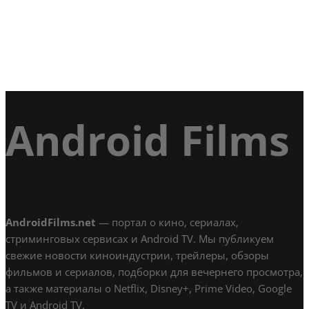
Android Films
AndroidFilms.net
— портал о кино, сериалах,
стриминговых сервисах и Android TV. Мы публикуем
свежие новости киноиндустрии, трейлеры, обзоры
фильмов и сериалов, подборки для вечернего просмотра,
а также материалы о Netflix, Disney+, Prime Video, Google
TV и Android TV.