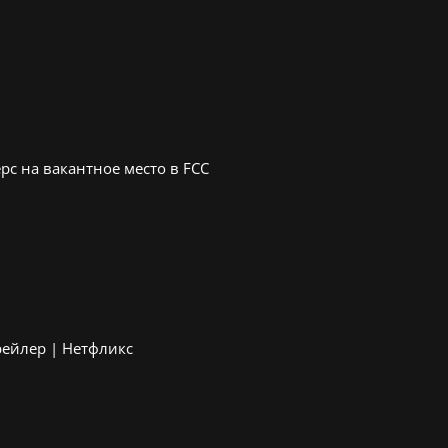
с на вакантное место в FCC
рейлер | Нетфликс