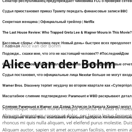
Сенатор-республиканец предупреждает чиновника FCC о проверке сетев
Судья приостановил приказ Трампу передать финансовые записи BBC
Секретная женщина | Официальный трейлер | Netflix
The Last House Review: Who Trapped Greta Lee & Wagner Moura in This Movie
Кассовые сборы: «Человек-паук: Новый день» быстрее всех преодолее
Главная
Alice van der Bohm
Подожди… скажи мне, что это не настоящий человек?? #ПоследнийДом
Alice van der Bohm
Судья приостановил постановление Трампа передать финансовые отче
Судья постановил, что официальные лица Nexstar больше не могут входи
Warner Bros. Discovery терпит неудачу во втором квартале как «Супергё
Масштабное слияние подтверждено: Paramount и WBD раскрывают детал
Слияние Paramount и Warner: как Дэвид Эллисон (и Камала Харрис) могут
Pellentesque habitant morbi tristique senectus et netus et malesu
Aliquam fermentum consequat dolor, nec lacinia lectus fermentum u
Поглощение Warner Bros. компанией Paramount одобрено Антимонополь
rhoncus mi quis nulla aliquam, vel eleifend purus molestie. Du
Aliquam auctor, sapien sit amet accumsan facilisis, enim enim al