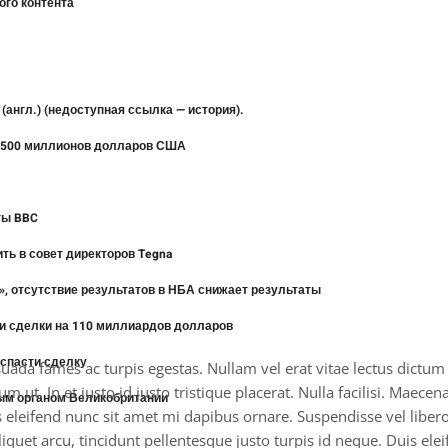
ого контента
? (англ.) (недоступная ссылка — история).
т 500 миллионов долларов США
ты BBC
ть в совет директоров Tegna
рл», отсутствие результатов в НБА снижает результаты
и сделки на 110 миллиардов долларов
 спасти сделку
ada fames ac turpis egestas. Nullam vel erat vitae lectus dictum lac
t. In et justo id justo tristique placerat. Nulla facilisi. Maecen
ным органом Великобритании
is eleifend nunc sit amet mi dapibus ornare. Suspendisse vel li
iquet arcu, tincidunt pellentesque justo turpis id neque. Duis ele