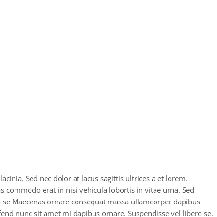
inia. Sed nec dolor at lacus sagittis ultrices a et lorem.
as commodo erat in nisi vehicula lobortis in vitae urna. Sed
bero se Maecenas ornare consequat massa ullamcorper dapibus.
ifend nunc sit amet mi dapibus ornare. Suspendisse vel libero se.