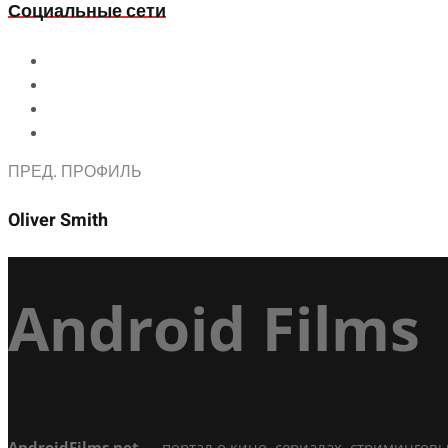
Социальные сети
ПРЕД. ПРОФИЛЬ
Oliver Smith
Android Films
AndroidFilms.net
— портал о кино, сериалах, стриминговы