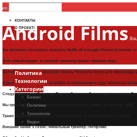
КОНТАКТЫ
Android Films
О ПРОЕКТЕ
Ваш
ТРЕНДЫ:
Как включить потоковую передачу Netflix 4K в Google Chrome (и почему э
Этот новый кардио- и силовой тренажер меняет правила игры
Белый дом Трампа использует образы Человека-паука для пропаганды 
Политика
Технологии
Судья приостанавливает штрафы за неуважение к суду, поскольку Кэт
Категории
Следующая глава Спенсера Пратта: Спасение Голливуда с помощью Тра
Бизнес
Мы проверяем актерские способности игроков «Твинс» и «Филлис» 😂🎬
Политика
Технологии
Трамп номинирует Даниэль Туманн Северс на вакантное место в FCC
Видео
Внешние банки: 5 сезон | Финальный трейлер | Нетфликс