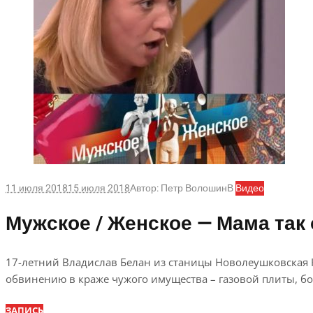
11 июля 2018
15 июля 2018
Автор:
Петр Волошин
В
Видео
Мужское / Женское — Мама так 
17-летний Владислав Белан из станицы Новолеушковская К
обвинению в краже чужого имущества – газовой плиты, бой
ЗАПИСЬ