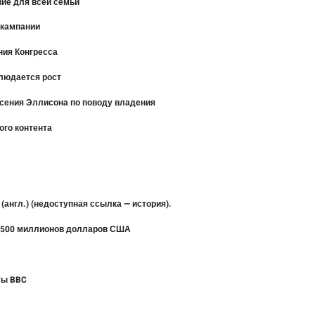
вие для всей семьи
 кампании
ния Конгресса
блюдается рост
асения Эллисона по поводу владения
ого контента
? (англ.) (недоступная ссылка — история).
т 500 миллионов долларов США
ты BBC