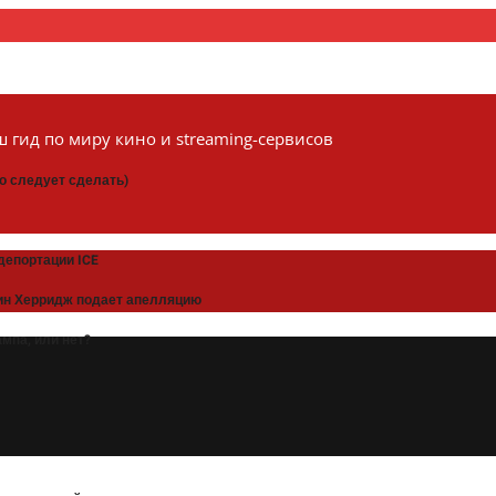
 гид по миру кино и streaming-сервисов
то следует сделать)
депортации ICE
рин Херридж подает апелляцию
мпа, или нет?