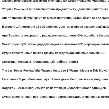
Обзор Cookie Queens: Документ о печенье Girl Scout — сладкое удовольст
Уступки Paramount в Великобритании придают иску «доверие»: участники
Апелляционный суд: Трамп не может построить бальный зал без одобре
В июле США потеряли 23 000 рабочих мест, но в сфере развлечений на
Ари Эмануэль говорит, что редакционная коллегия CNN ослабила бы оп
Сенатор-республиканец предупреждает чиновника FCC о проверке сетев
Судья приостановил приказ Трампу передать финансовые записи BBC
Секретная женщина | Официальный трейлер | Netflix
The Last House Review: Who Trapped Greta Lee & Wagner Moura in This Movie
Кассовые сборы: «Человек-паук: Новый день» быстрее всех преодолее
Подожди… скажи мне, что это не настоящий человек?? #ПоследнийДом
Судья приостановил постановление Трампа передать финансовые отче