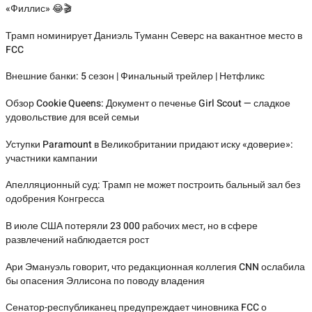
«Филлис» 😂🎬
Трамп номинирует Даниэль Туманн Северс на вакантное место в
FCC
Внешние банки: 5 сезон | Финальный трейлер | Нетфликс
Обзор Cookie Queens: Документ о печенье Girl Scout — сладкое
удовольствие для всей семьи
Уступки Paramount в Великобритании придают иску «доверие»:
участники кампании
Апелляционный суд: Трамп не может построить бальный зал без
одобрения Конгресса
В июле США потеряли 23 000 рабочих мест, но в сфере
развлечений наблюдается рост
Ари Эмануэль говорит, что редакционная коллегия CNN ослабила
бы опасения Эллисона по поводу владения
Сенатор-республиканец предупреждает чиновника FCC о