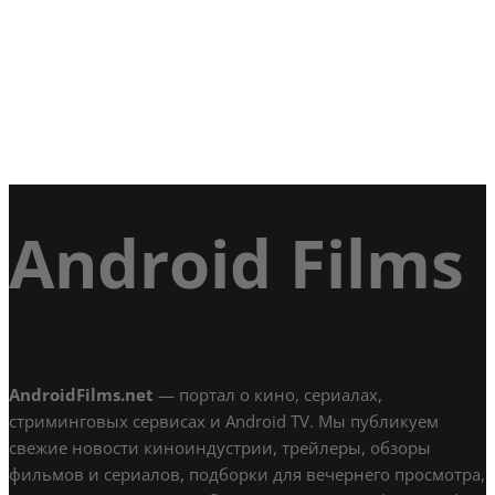
Android Films
AndroidFilms.net
— портал о кино, сериалах,
стриминговых сервисах и Android TV. Мы публикуем
свежие новости киноиндустрии, трейлеры, обзоры
фильмов и сериалов, подборки для вечернего просмотра,