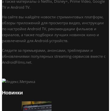
а также материалы о Netflix, Disney+, Prime Video, Google
TV и Android TV.
На сайте вы найдёте новости стриминговых платформ,
обзоры приложений для просмотра видео, инструкции
по настройке Android TV, рекомендации фильмов и
сериалов, а также подборки лучших новинок кино и
развлечений для Android-устройств.
Следите за премьерами, анонсами, трейлерами и
обновлениями популярных streaming-сервисов вместе с
AndroidFilms.net.
Новинки