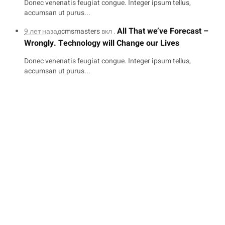
Donec venenatis feugiat congue. Integer ipsum tellus,
accumsan ut purus...
All That we’ve Forecast –
9 лет назад
cmsmasters
вкл .
Wrongly. Technology will Change our Lives
Donec venenatis feugiat congue. Integer ipsum tellus,
accumsan ut purus...