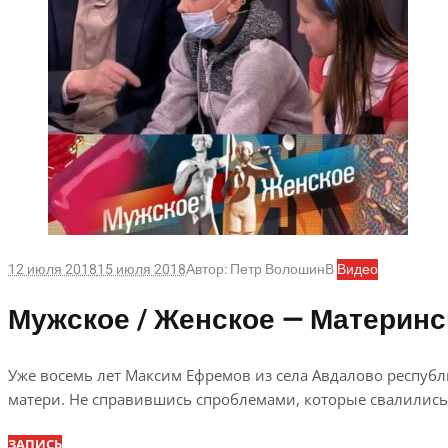
12 июля 2018
15 июля 2018
Автор:
Петр Волошин
В
Видео
Мужское / Женское — Материнск
Уже восемь лет Максим Ефремов из села Авдалово республ
матери. Не справившись спроблемами, которые свалились 
ЗАПИСЬ