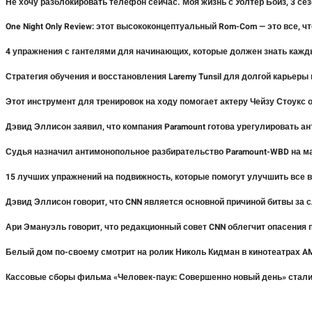
Не хочу разблокировать телефон сейчас. Моя жизнь с Уолтер Бойз, 3 сезо
One Night Only Review: этот высококонцептуальный Rom-Com — это все, ч
4 упражнения с гантелями для начинающих, которые должен знать каж
Стратегия обучения и восстановления Laremy Tunsil для долгой карьеры
Этот инструмент для тренировок на ходу помогает актеру Чейзу Стоукс
Дэвид Эллисон заявил, что компания Paramount готова урегулировать а
Судья назначил антимонопольное разбирательство Paramount-WBD на м
15 лучших упражнений на подвижность, которые помогут улучшить все 
Дэвид Эллисон говорит, что CNN является основной причиной битвы за 
Ари Эмануэль говорит, что редакционный совет CNN облегчит опасения
Белый дом по-своему смотрит на ролик Николь Кидман в кинотеатрах A
Кассовые сборы фильма «Человек-паук: Совершенно новый день» стали