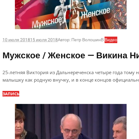
10 июля 2018
15 июля 2018
Автор:
Петр Волошин
В
Видео
Мужское / Женское — Викина Ни
25-летняя Виктория из Дальнереченска четыре года тому 
малышку как родную внучку, и в конце концов официаль
ЗАПИСЬ