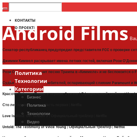
КОНТАКТЫ
Android Films
О ПРОЕКТЕ
Ваш
ТРЕНДЫ:
Сенатор-республиканец предупредил представителя FCC о проверке сет
Джимми Киммел раскрывает имена летних гостей, включая Рози О’Донн
Рози О’Доннелл дразнит песню Трампа в «Киммеле» и не беспокоится о 
Политика
Технологии
Судья отклонил иск потребителей, оспаривающий слияние Paramount и 
Категории
Красота Тайлера Перри в черном: 3 сезон | Официальный трейлер | Нет
Бизнес
Сто лет одиночества | Часть первая | Netflix
Политика
Технологии
Love Is Blind: UK: Season 3 | Официальный трейлер | Netflix
Видео
Untold: The Testimony of Vince Young | Официальный трейлер | Netflix