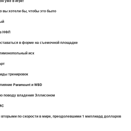
н уже в игре!
то вы хотели бы, чтобы это было
дый
 в НФЛ
 оставаться в форме на съемочной площадке
нтимонопольный иск
арт
виды тренировок
слияние Paramount и WBD
 по поводу владения Эллисоном
MC
 вторыми по скорости в мире, преодолевшими 1 миллиард долларов