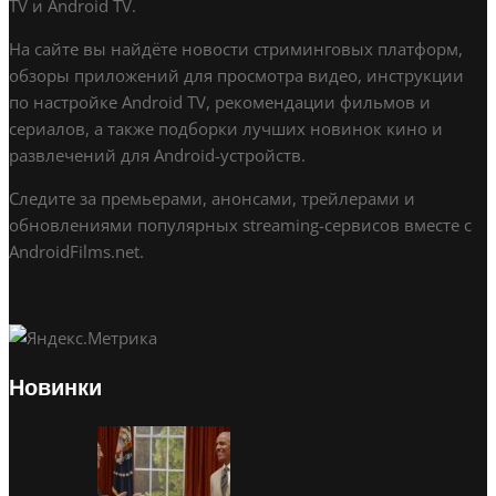
TV и Android TV.
На сайте вы найдёте новости стриминговых платформ,
обзоры приложений для просмотра видео, инструкции
по настройке Android TV, рекомендации фильмов и
сериалов, а также подборки лучших новинок кино и
развлечений для Android-устройств.
Следите за премьерами, анонсами, трейлерами и
обновлениями популярных streaming-сервисов вместе с
AndroidFilms.net.
Новинки