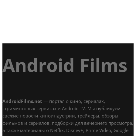
Android Films
AndroidFilms.net
— портал о кино, сериалах,
стриминговых сервисах и Android TV. Мы публикуем
свежие новости киноиндустрии, трейлеры, обзоры
фильмов и сериалов, подборки для вечернего просмотра,
а также материалы о Netflix, Disney+, Prime Video, Google