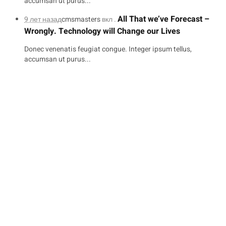
accumsan ut purus...
All That we’ve Forecast –
9 лет назад
cmsmasters
вкл .
Wrongly. Technology will Change our Lives
Donec venenatis feugiat congue. Integer ipsum tellus,
accumsan ut purus...