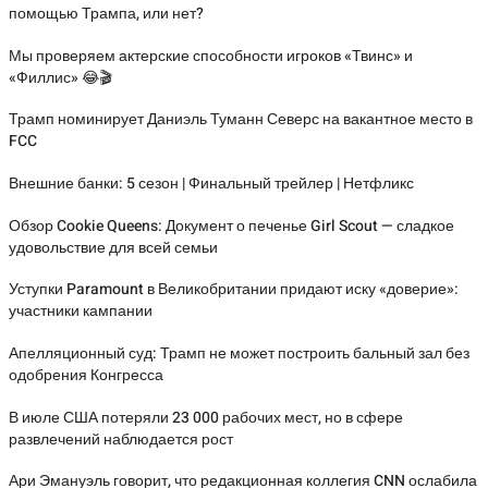
помощью Трампа, или нет?
Мы проверяем актерские способности игроков «Твинс» и
«Филлис» 😂🎬
Трамп номинирует Даниэль Туманн Северс на вакантное место в
FCC
Внешние банки: 5 сезон | Финальный трейлер | Нетфликс
Обзор Cookie Queens: Документ о печенье Girl Scout — сладкое
удовольствие для всей семьи
Уступки Paramount в Великобритании придают иску «доверие»:
участники кампании
Апелляционный суд: Трамп не может построить бальный зал без
одобрения Конгресса
В июле США потеряли 23 000 рабочих мест, но в сфере
развлечений наблюдается рост
Ари Эмануэль говорит, что редакционная коллегия CNN ослабила