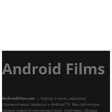
Android Films
AndroidFilms.net
— портал о кино, сериалах,
стриминговых сервисах и Android TV. Мы публикуем
свежие новости киноиндустрии, трейлеры, обзоры