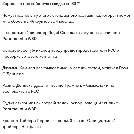
Zappos на них действуют скидки до 33 %
Чему я научился у этого легендарного наставника, который помог
мне сбросить 46 фунтов за 4 месяца
Генеральный директор Regal Cinemas выступает за слияние
Paramount и WBD
Сенатор-республиканец предупредил представителя FCC о
проверке сетевого контента
Джимми Киммел раскрывает имена летних гостей, включая Рози
О’Доннелл
Рози О’Доннелл дразнит песню Трампа в «Киммеле» и не
беспокоится о FCC
Судья отклонил иск потребителей, оспаривающий слияние
Paramount и WBD
Красота Тайлера Перри в черном: 3 сезон | Официальный
трейлер | Нетфликс