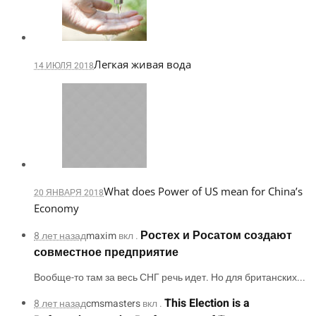
Легкая живая вода
14 ИЮЛЯ 2018
What does Power of US mean for China’s
20 ЯНВАРЯ 2018
Economy
Ростех и Росатом создают
8 лет назад
maxim
вкл .
совместное предприятие
Вообще-то там за весь СНГ речь идет. Но для британских...
This Election is a
8 лет назад
cmsmasters
вкл .