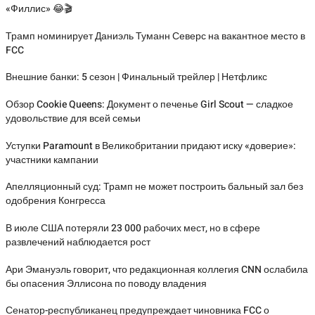
«Филлис» 😂🎬
Трамп номинирует Даниэль Туманн Северс на вакантное место в
FCC
Внешние банки: 5 сезон | Финальный трейлер | Нетфликс
Обзор Cookie Queens: Документ о печенье Girl Scout — сладкое
удовольствие для всей семьи
Уступки Paramount в Великобритании придают иску «доверие»:
участники кампании
Апелляционный суд: Трамп не может построить бальный зал без
одобрения Конгресса
В июле США потеряли 23 000 рабочих мест, но в сфере
развлечений наблюдается рост
Ари Эмануэль говорит, что редакционная коллегия CNN ослабила
бы опасения Эллисона по поводу владения
Сенатор-республиканец предупреждает чиновника FCC о