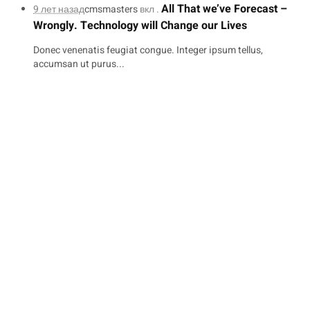
All That we’ve Forecast –
9 лет назад
cmsmasters
вкл .
Wrongly. Technology will Change our Lives
Donec venenatis feugiat congue. Integer ipsum tellus,
accumsan ut purus...