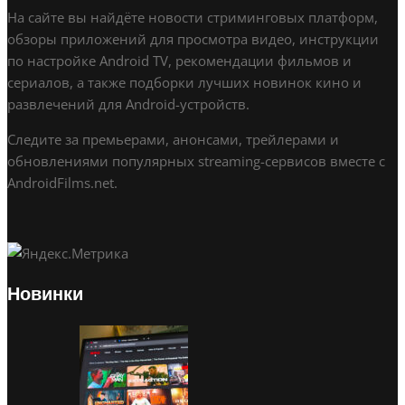
На сайте вы найдёте новости стриминговых платформ,
обзоры приложений для просмотра видео, инструкции
по настройке Android TV, рекомендации фильмов и
сериалов, а также подборки лучших новинок кино и
развлечений для Android-устройств.
Следите за премьерами, анонсами, трейлерами и
обновлениями популярных streaming-сервисов вместе с
AndroidFilms.net.
Новинки