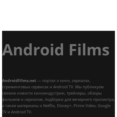
Android Films
AndroidFilms.net
— портал о кино, сериалах,
стриминговых сервисах и Android TV. Мы публикуем
свежие новости киноиндустрии, трейлеры, обзоры
фильмов и сериалов, подборки для вечернего просмотра,
а также материалы о Netflix, Disney+, Prime Video, Google
TV и Android TV.