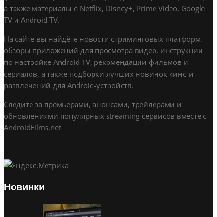
а также материалы о Netflix, Disney+, Prime Video, Google
TV и Android TV.
На сайте вы найдёте новости стриминговых платформ,
обзоры приложений для просмотра видео, инструкции
по настройке Android TV, рекомендации фильмов и
сериалов, а также подборки лучших новинок кино и
развлечений для Android-устройств.
Следите за премьерами, анонсами, трейлерами и
обновлениями популярных streaming-сервисов вместе с
AndroidFilms.net.
Новинки