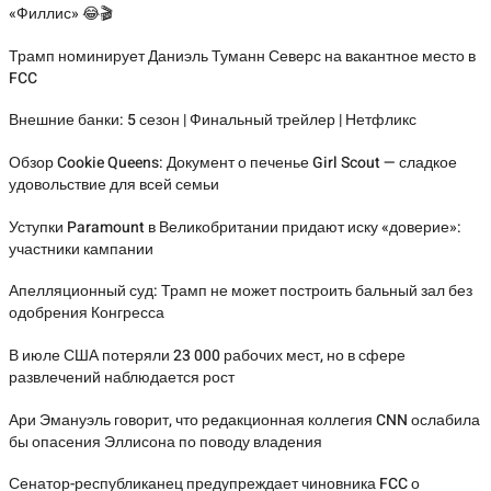
«Филлис» 😂🎬
Трамп номинирует Даниэль Туманн Северс на вакантное место в
FCC
Внешние банки: 5 сезон | Финальный трейлер | Нетфликс
Обзор Cookie Queens: Документ о печенье Girl Scout — сладкое
удовольствие для всей семьи
Уступки Paramount в Великобритании придают иску «доверие»:
участники кампании
Апелляционный суд: Трамп не может построить бальный зал без
одобрения Конгресса
В июле США потеряли 23 000 рабочих мест, но в сфере
развлечений наблюдается рост
Ари Эмануэль говорит, что редакционная коллегия CNN ослабила
бы опасения Эллисона по поводу владения
Сенатор-республиканец предупреждает чиновника FCC о