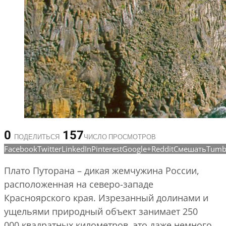
0
157
ПОДЕЛИТЬСЯ
ЧИСЛО ПРОСМОТРОВ
Facebook
Twitter
LinkedIn
Pinterest
Google+
Reddit
Смешать
Tumb
Плато Путорана – дикая жемчужина России,
расположенная на северо-западе
Красноярского края. Изрезанный долинами и
ущельями природный объект занимает 250
000 квадратных километров, это даже немного