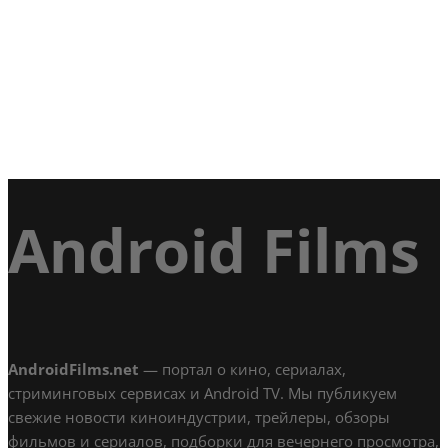
Android Films
AndroidFilms.net
— портал о кино, сериалах,
стриминговых сервисах и Android TV. Мы публикуем
свежие новости киноиндустрии, трейлеры, обзоры
фильмов и сериалов, подборки для вечернего просмотра,