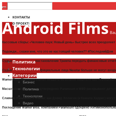
КОНТАКТЫ
Android Films
О ПРОЕКТЕ
Ваш
ТРЕНДЫ:
Кассовые сборы: «Человек-паук: Новый день» быстрее всех преодолее
Подожди… скажи мне, что это не настоящий человек?? #ПоследнийДом
Судья приостановил постановление Трампа передать финансовые отче
Политика
Технологии
Судья постановил, что официальные лица Nexstar больше не могут входи
Категории
Warner Bros. Discovery терпит неудачу во втором квартале как «Супергё
Бизнес
Масштабное слияние подтверждено: Paramount и WBD раскрывают детал
Политика
Технологии
Слияние Paramount и Warner: как Дэвид Эллисон (и Камала Харрис) могут
Видео
Поглощение Warner Bros. компанией Paramount одобрено Антимонополь