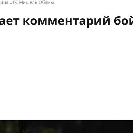
бойца UFC Мишель Обамы
дает комментарий бо