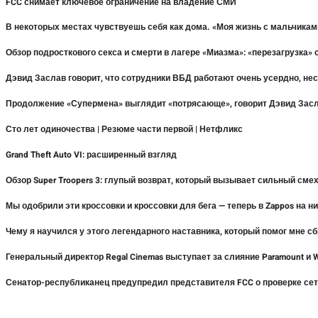
FCC снимает ключевое ограничение на владение СМИ
В некоторых местах чувствуешь себя как дома. «Моя жизнь с мальчиками
Обзор подросткового секса и смерти в лагере «Миазма»: «перезагрузка
Дэвид Заслав говорит, что сотрудники ВБД работают очень усердно, не
Продолжение «Супермена» выглядит «потрясающе», говорит Дэвид Засла
Сто лет одиночества | Резюме части первой | Нетфликс
Grand Theft Auto VI: расширенный взгляд
Обзор Super Troopers 3: глупый возврат, который вызывает сильный см
Мы одобрили эти кроссовки и кроссовки для бега — теперь в Zappos на н
Чему я научился у этого легендарного наставника, который помог мне сб
Генеральный директор Regal Cinemas выступает за слияние Paramount и
Сенатор-республиканец предупредил представителя FCC о проверке сет