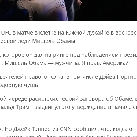
UFC в матче в клетке на Южной лужайке в воскрес
 первой леди Мишель Обамы.
 которое он дал на ринге под наблюдением прези
л: Мишель Обама — мужчина. Я прав, Америка?
ятелей правого толка, в том числе Дэйва Портног
подобную чушь.
ой череде расистских теорий заговора об Обаме,
нальд Трамп выдвинул это утверждение в начале с
. Но Джейк Тэппер из CNN сообщил, что, когда он
ь комментарий, Чунг ответил о Хоките: Вчера веч