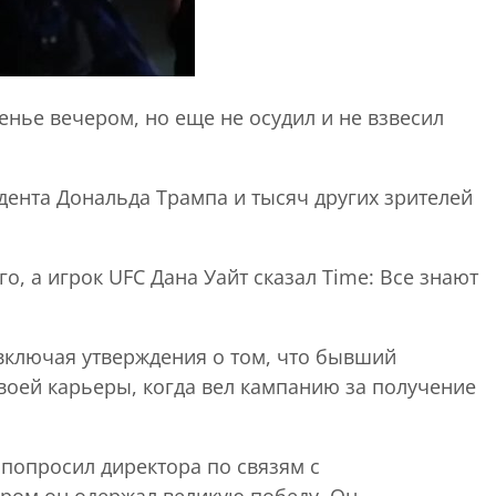
енье вечером, но еще не осудил и не взвесил
дента Дональда Трампа и тысяч других зрителей
о, а игрок UFC Дана Уайт сказал Time: Все знают
 включая утверждения о том, что бывший
воей карьеры, когда вел кампанию за получение
 попросил директора по связям с
ером он одержал великую победу. Он