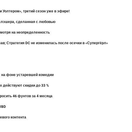
 Уолтером», третий сезон уже в эфире!
» слэшера, сделанная с любовью
смотря на неопределенность
в; Стратегия DC не изменилась после осечки в «Супергёрл»
ех на фоне устаревшей комедии
их действуют скидки до 33 %
росить 46 фунтов за 4 месяца
 WBD
евого контента