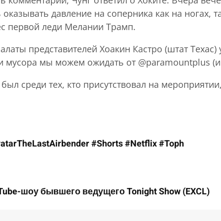
казывать давление на соперника как на ногах, та
ес первой леди Мелании Трамп.
палаты представителей Хоакин Кастро (штат Техас
 ли мусора мы можем ожидать от @paramountplus (и
был среди тех, кто присутствовал на мероприятии
arTheLastAirbender #Shorts #Netflix #Toph
ube-шоу бывшего ведущего Tonight Show (EXCL)