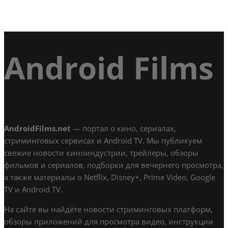
Android Films
AndroidFilms.net
— портал о кино, сериалах,
стриминговых сервисах и Android TV. Мы публикуем
свежие новости киноиндустрии, трейлеры, обзоры
фильмов и сериалов, подборки для вечернего просмотра,
а также материалы о Netflix, Disney+, Prime Video, Google
TV и Android TV.
На сайте вы найдёте новости стриминговых платформ,
обзоры приложений для просмотра видео, инструкции