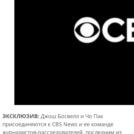
ЭКСКЛЮЗИВ:
Джош Босвелл и Чо Пак
присоединяются к CBS News и ее команде
журналистов-расследователей, последним из