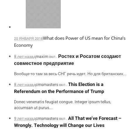
What does Power of US mean for China’s
20 ЯНВАРЯ 2018
Economy
Ростех и Росатом создают
8 лет назад
maxim
вкл .
совместное предприятие
Вообще-то там за весь СНГ речь идет. Но для британских...
This Election is a
8 лет назад
cmsmasters
вкл .
Referendum on the Performance of Trump
Donec venenatis feugiat congue. Integer ipsum tellus,
accumsan ut purus...
All That we’ve Forecast –
9 лет назад
cmsmasters
вкл .
Wrongly. Technology will Change our Lives