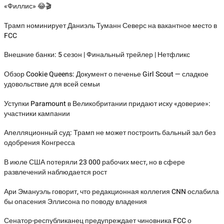
«Филлис» 😂🎬
Трамп номинирует Даниэль Туманн Северс на вакантное место в
FCC
Внешние банки: 5 сезон | Финальный трейлер | Нетфликс
Обзор Cookie Queens: Документ о печенье Girl Scout — сладкое
удовольствие для всей семьи
Уступки Paramount в Великобритании придают иску «доверие»:
участники кампании
Апелляционный суд: Трамп не может построить бальный зал без
одобрения Конгресса
В июле США потеряли 23 000 рабочих мест, но в сфере
развлечений наблюдается рост
Ари Эмануэль говорит, что редакционная коллегия CNN ослабила
бы опасения Эллисона по поводу владения
Сенатор-республиканец предупреждает чиновника FCC о