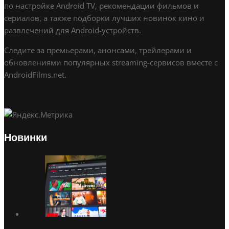
по настройке Android TV, рекомендации фильмов и
сериалов, а также подборки лучших новинок кино и
развлечений для Android-устройств.
Следите за премьерами, анонсами, трейлерами и
обновлениями популярных streaming-сервисов вместе с
AndroidFilms.net.
Новинки