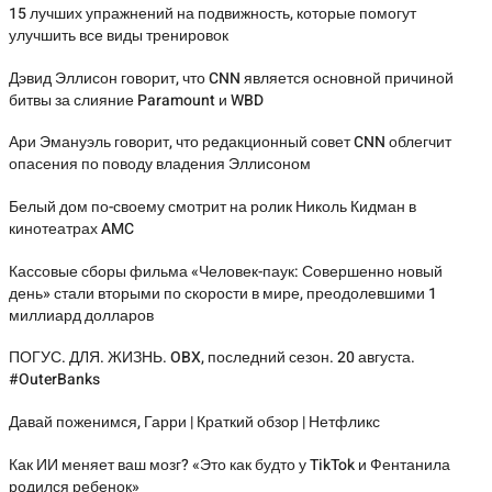
15 лучших упражнений на подвижность, которые помогут
улучшить все виды тренировок
Дэвид Эллисон говорит, что CNN является основной причиной
битвы за слияние Paramount и WBD
Ари Эмануэль говорит, что редакционный совет CNN облегчит
опасения по поводу владения Эллисоном
Белый дом по-своему смотрит на ролик Николь Кидман в
кинотеатрах AMC
Кассовые сборы фильма «Человек-паук: Совершенно новый
день» стали вторыми по скорости в мире, преодолевшими 1
миллиард долларов
ПОГУС. ДЛЯ. ЖИЗНЬ. OBX, последний сезон. 20 августа.
#OuterBanks
Давай поженимся, Гарри | Краткий обзор | Нетфликс
Как ИИ меняет ваш мозг? «Это как будто у TikTok и Фентанила
родился ребенок»