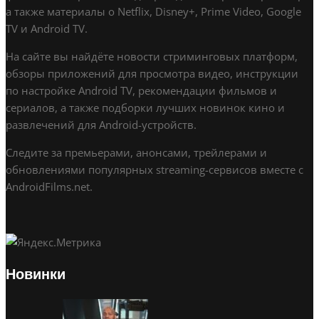
а также материалы о Netflix, Disney+, Prime Video, Google
TV и Android TV.
На сайте вы найдёте новости стриминговых платформ,
обзоры приложений для просмотра видео, инструкции
по настройке Android TV, рекомендации фильмов и
сериалов, а также подборки лучших новинок кино и
развлечений для Android-устройств.
Следите за премьерами, анонсами, трейлерами и
обновлениями популярных streaming-сервисов вместе с
AndroidFilms.net.
Новинки