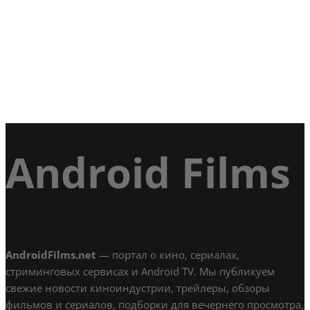
Android Films
AndroidFilms.net
— портал о кино, сериалах,
стриминговых сервисах и Android TV. Мы публикуем
свежие новости киноиндустрии, трейлеры, обзоры
фильмов и сериалов, подборки для вечернего просмотра,