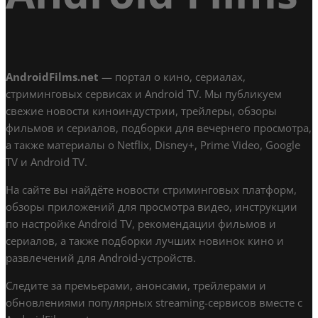
AndroidFilms.net
— портал о кино, сериалах,
стриминговых сервисах и Android TV. Мы публикуем
свежие новости киноиндустрии, трейлеры, обзоры
фильмов и сериалов, подборки для вечернего просмотра,
а также материалы о Netflix, Disney+, Prime Video, Google
TV и Android TV.
На сайте вы найдёте новости стриминговых платформ,
обзоры приложений для просмотра видео, инструкции
по настройке Android TV, рекомендации фильмов и
сериалов, а также подборки лучших новинок кино и
развлечений для Android-устройств.
Следите за премьерами, анонсами, трейлерами и
обновлениями популярных streaming-сервисов вместе с