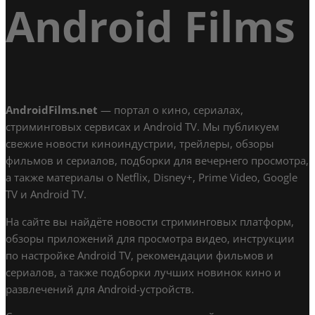
Android Films
AndroidFilms.net
— портал о кино, сериалах,
стриминговых сервисах и Android TV. Мы публикуем
свежие новости киноиндустрии, трейлеры, обзоры
фильмов и сериалов, подборки для вечернего просмотра,
а также материалы о Netflix, Disney+, Prime Video, Google
TV и Android TV.
На сайте вы найдёте новости стриминговых платформ,
обзоры приложений для просмотра видео, инструкции
по настройке Android TV, рекомендации фильмов и
сериалов, а также подборки лучших новинок кино и
развлечений для Android-устройств.