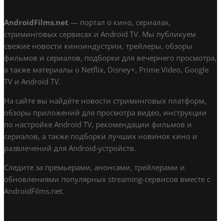
AndroidFilms.net
— портал о кино, сериалах,
стриминговых сервисах и Android TV. Мы публикуем
свежие новости киноиндустрии, трейлеры, обзоры
фильмов и сериалов, подборки для вечернего просмотра,
а также материалы о Netflix, Disney+, Prime Video, Google
TV и Android TV.
На сайте вы найдёте новости стриминговых платформ,
обзоры приложений для просмотра видео, инструкции
по настройке Android TV, рекомендации фильмов и
сериалов, а также подборки лучших новинок кино и
развлечений для Android-устройств.
Следите за премьерами, анонсами, трейлерами и
обновлениями популярных streaming-сервисов вместе с
AndroidFilms.net.