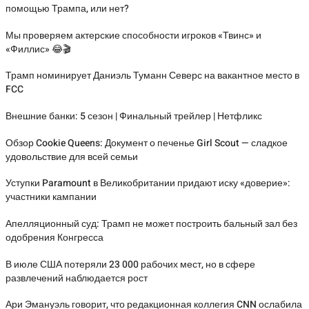
помощью Трампа, или нет?
Мы проверяем актерские способности игроков «Твинс» и
«Филлис» 😂🎬
Трамп номинирует Даниэль Туманн Северс на вакантное место в
FCC
Внешние банки: 5 сезон | Финальный трейлер | Нетфликс
Обзор Cookie Queens: Документ о печенье Girl Scout — сладкое
удовольствие для всей семьи
Уступки Paramount в Великобритании придают иску «доверие»:
участники кампании
Апелляционный суд: Трамп не может построить бальный зал без
одобрения Конгресса
В июле США потеряли 23 000 рабочих мест, но в сфере
развлечений наблюдается рост
Ари Эмануэль говорит, что редакционная коллегия CNN ослабила