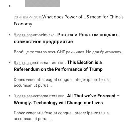
What does Power of US mean for China’s
20 ЯНВАРЯ 2018
Economy
Ростех и Росатом создают
8 лет назад
maxim
вкл .
совместное предприятие
Вообще-то там за весь СНГ речь идет. Но для британских...
This Election is a
8 лет назад
cmsmasters
вкл .
Referendum on the Performance of Trump
Donec venenatis feugiat congue. Integer ipsum tellus,
accumsan ut purus...
All That we’ve Forecast –
9 лет назад
cmsmasters
вкл .
Wrongly. Technology will Change our Lives
Donec venenatis feugiat congue. Integer ipsum tellus,
accumsan ut purus...