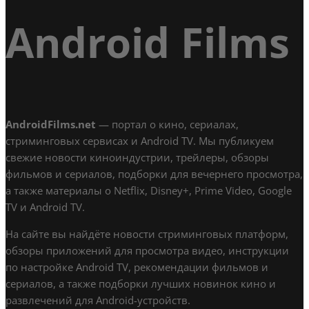
Android Films
AndroidFilms.net
— портал о кино, сериалах,
стриминговых сервисах и Android TV. Мы публикуем
свежие новости киноиндустрии, трейлеры, обзоры
фильмов и сериалов, подборки для вечернего просмотра,
а также материалы о Netflix, Disney+, Prime Video, Google
TV и Android TV.
На сайте вы найдёте новости стриминговых платформ,
обзоры приложений для просмотра видео, инструкции
по настройке Android TV, рекомендации фильмов и
сериалов, а также подборки лучших новинок кино и
развлечений для Android-устройств.