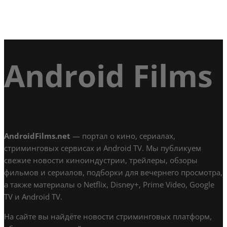
Android Films
AndroidFilms.net
— портал о кино, сериалах,
стриминговых сервисах и Android TV. Мы публикуем
свежие новости киноиндустрии, трейлеры, обзоры
фильмов и сериалов, подборки для вечернего просмотра,
а также материалы о Netflix, Disney+, Prime Video, Google
TV и Android TV.
На сайте вы найдёте новости стриминговых платформ,