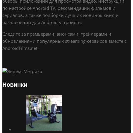
обзоры приложений для просмотра видео, инструкции
по настройке Android TV, рекомендации фильмов и
сериалов, а также подборки лучших новинок кино и
развлечений для Android-устройств.
Следите за премьерами, анонсами, трейлерами и
обновлениями популярных streaming-сервисов вместе с
AndroidFilms.net.
Новинки