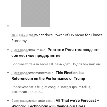
What does Power of US mean for China’s
20 ЯНВАРЯ 2018
Economy
Ростех и Росатом создают
8 лет назад
maxim
вкл .
совместное предприятие
Вообще-то там за весь СНГ речь идет. Но для британских...
This Election is a
8 лет назад
cmsmasters
вкл .
Referendum on the Performance of Trump
Donec venenatis feugiat congue. Integer ipsum tellus,
accumsan ut purus...
All That we’ve Forecast –
9 лет назад
cmsmasters
вкл .
Wrongly. Technology will Change our Lives