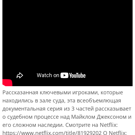
Рассказанная ключевыми игроками, которые
находились в зале суда, эта всеобъемлющая
документальная серия из 3 частей рассказывает
о судебном процессе над Майклом Джексоном и
его сложном наследии. Смотрите на Netflix:
https://www.netflix.com/title/81929202 О Netflix: