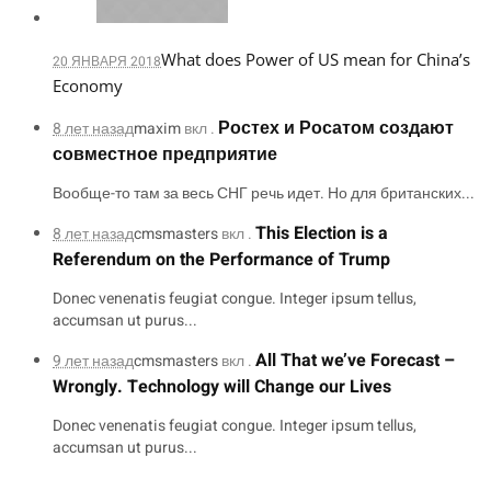
What does Power of US mean for China’s
20 ЯНВАРЯ 2018
Economy
Ростех и Росатом создают
8 лет назад
maxim
вкл .
совместное предприятие
Вообще-то там за весь СНГ речь идет. Но для британских...
This Election is a
8 лет назад
cmsmasters
вкл .
Referendum on the Performance of Trump
Donec venenatis feugiat congue. Integer ipsum tellus,
accumsan ut purus...
All That we’ve Forecast –
9 лет назад
cmsmasters
вкл .
Wrongly. Technology will Change our Lives
Donec venenatis feugiat congue. Integer ipsum tellus,
accumsan ut purus...