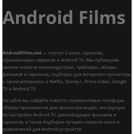
Android Films
AndroidFilms.net
— портал о кино, сериалах,
стриминговых сервисах и Android TV. Мы публикуем
свежие новости киноиндустрии, трейлеры, обзоры
фильмов и сериалов, подборки для вечернего просмотра,
а также материалы о Netflix, Disney+, Prime Video, Google
TV и Android TV.
На сайте вы найдёте новости стриминговых платформ,
обзоры приложений для просмотра видео, инструкции
по настройке Android TV, рекомендации фильмов и
сериалов, а также подборки лучших новинок кино и
развлечений для Android-устройств.