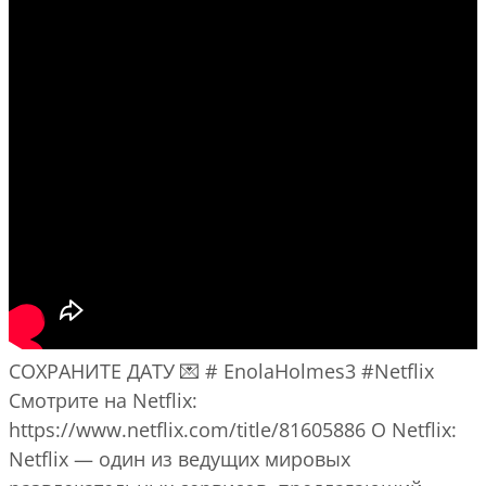
СОХРАНИТЕ ДАТУ 💌 # EnolaHolmes3 #Netflix
Смотрите на Netflix:
https://www.netflix.com/title/81605886 О Netflix:
Netflix — один из ведущих мировых