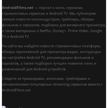
AndroidFilms.net
— портал о кино, сериалах,
стриминговых сервисах и Android TV. Мы публикуем
свежие новости киноиндустрии, трейлеры, обзоры
фильмов и сериалов, подборки для вечернего просмотра,
а также материалы о Netflix, Disney+, Prime Video, Google
TV и Android TV.
На сайте вы найдёте новости стриминговых платформ,
обзоры приложений для просмотра видео, инструкции
по настройке Android TV, рекомендации фильмов и
сериалов, а также подборки лучших новинок кино и
развлечений для Android-устройств.
Следите за премьерами, анонсами, трейлерами и
обновлениями популярных streaming-сервисов вместе с
AndroidFilms.net.