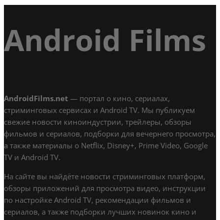
Android Films
AndroidFilms.net
— портал о кино, сериалах,
стриминговых сервисах и Android TV. Мы публикуем
свежие новости киноиндустрии, трейлеры, обзоры
фильмов и сериалов, подборки для вечернего просмотра,
а также материалы о Netflix, Disney+, Prime Video, Google
TV и Android TV.
На сайте вы найдёте новости стриминговых платформ,
обзоры приложений для просмотра видео, инструкции
по настройке Android TV, рекомендации фильмов и
сериалов, а также подборки лучших новинок кино и