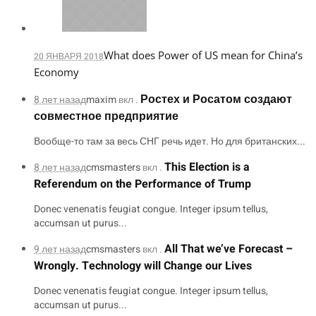
What does Power of US mean for China’s
20 ЯНВАРЯ 2018
Economy
Ростех и Росатом создают
8 лет назад
maxim
вкл .
совместное предприятие
Вообще-то там за весь СНГ речь идет. Но для британских...
This Election is a
8 лет назад
cmsmasters
вкл .
Referendum on the Performance of Trump
Donec venenatis feugiat congue. Integer ipsum tellus,
accumsan ut purus...
All That we’ve Forecast –
9 лет назад
cmsmasters
вкл .
Wrongly. Technology will Change our Lives
Donec venenatis feugiat congue. Integer ipsum tellus,
accumsan ut purus...