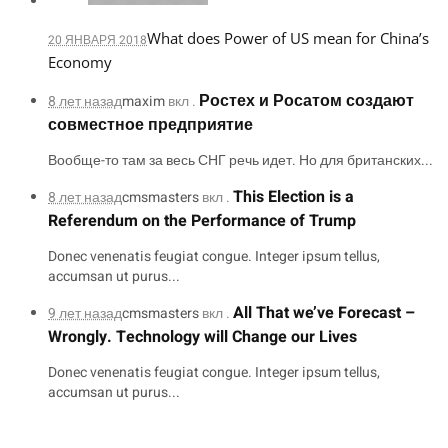
What does Power of US mean for China’s
20 ЯНВАРЯ 2018
Economy
Ростех и Росатом создают
8 лет назад
maxim
вкл .
совместное предприятие
Вообще-то там за весь СНГ речь идет. Но для британских...
This Election is a
8 лет назад
cmsmasters
вкл .
Referendum on the Performance of Trump
Donec venenatis feugiat congue. Integer ipsum tellus,
accumsan ut purus...
All That we’ve Forecast –
9 лет назад
cmsmasters
вкл .
Wrongly. Technology will Change our Lives
Donec venenatis feugiat congue. Integer ipsum tellus,
accumsan ut purus...