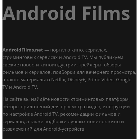
Android Films
AndroidFilms.net
— портал о кино, сериалах,
стриминговых сервисах и Android TV. Мы публикуем
свежие новости киноиндустрии, трейлеры, обзоры
фильмов и сериалов, подборки для вечернего просмотра,
а также материалы о Netflix, Disney+, Prime Video, Google
TV и Android TV.
На сайте вы найдёте новости стриминговых платформ,
обзоры приложений для просмотра видео, инструкции
по настройке Android TV, рекомендации фильмов и
сериалов, а также подборки лучших новинок кино и
развлечений для Android-устройств.