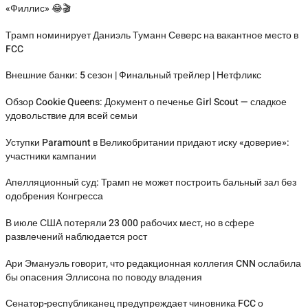
«Филлис» 😂🎬
Трамп номинирует Даниэль Туманн Северс на вакантное место в
FCC
Внешние банки: 5 сезон | Финальный трейлер | Нетфликс
Обзор Cookie Queens: Документ о печенье Girl Scout — сладкое
удовольствие для всей семьи
Уступки Paramount в Великобритании придают иску «доверие»:
участники кампании
Апелляционный суд: Трамп не может построить бальный зал без
одобрения Конгресса
В июле США потеряли 23 000 рабочих мест, но в сфере
развлечений наблюдается рост
Ари Эмануэль говорит, что редакционная коллегия CNN ослабила
бы опасения Эллисона по поводу владения
Сенатор-республиканец предупреждает чиновника FCC о