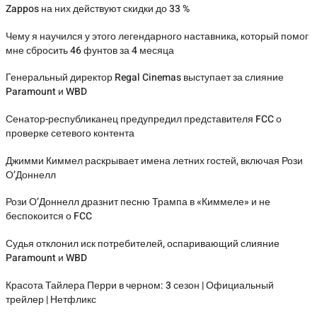
Zappos на них действуют скидки до 33 %
Чему я научился у этого легендарного наставника, который помог
мне сбросить 46 фунтов за 4 месяца
Генеральный директор Regal Cinemas выступает за слияние
Paramount и WBD
Сенатор-республиканец предупредил представителя FCC о
проверке сетевого контента
Джимми Киммел раскрывает имена летних гостей, включая Рози
О’Доннелл
Рози О’Доннелл дразнит песню Трампа в «Киммеле» и не
беспокоится о FCC
Судья отклонил иск потребителей, оспаривающий слияние
Paramount и WBD
Красота Тайлера Перри в черном: 3 сезон | Официальный
трейлер | Нетфликс