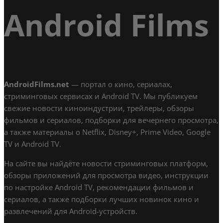
Android Films
AndroidFilms.net
— портал о кино, сериалах,
стриминговых сервисах и Android TV. Мы публикуем
свежие новости киноиндустрии, трейлеры, обзоры
фильмов и сериалов, подборки для вечернего просмотра,
а также материалы о Netflix, Disney+, Prime Video, Google
TV и Android TV.
На сайте вы найдёте новости стриминговых платформ,
обзоры приложений для просмотра видео, инструкции
по настройке Android TV, рекомендации фильмов и
сериалов, а также подборки лучших новинок кино и
развлечений для Android-устройств.