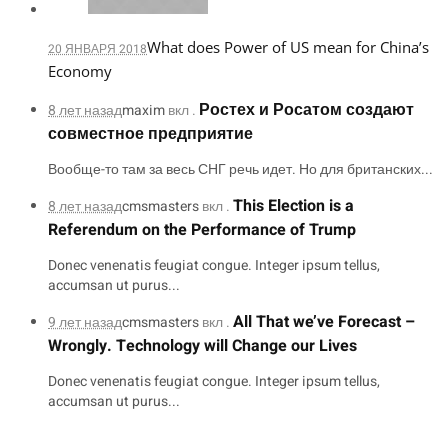
What does Power of US mean for China’s
20 ЯНВАРЯ 2018
Economy
Ростех и Росатом создают
8 лет назад
maxim
вкл .
совместное предприятие
Вообще-то там за весь СНГ речь идет. Но для британских...
This Election is a
8 лет назад
cmsmasters
вкл .
Referendum on the Performance of Trump
Donec venenatis feugiat congue. Integer ipsum tellus,
accumsan ut purus...
All That we’ve Forecast –
9 лет назад
cmsmasters
вкл .
Wrongly. Technology will Change our Lives
Donec venenatis feugiat congue. Integer ipsum tellus,
accumsan ut purus...