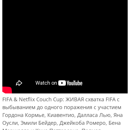
FIFA & Netflix Couch Cup: ЖИВАЯ схватка FIFA с
выбыванием до одного поражения с участием
Гордона Кормье, Киавентио, Далласа Лью, Яна
Оусли, Эмили Бейдер, Джейкоба Ромеро, Бена