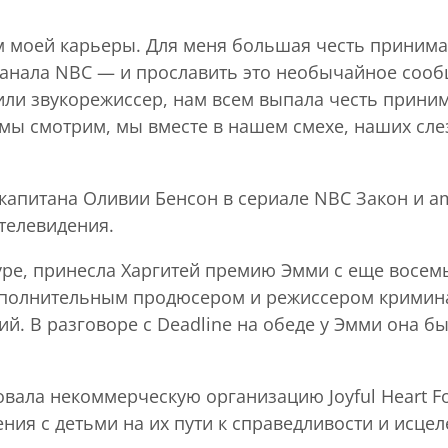
м моей карьеры. Для меня большая честь приним
канала NBC — и прославить это необычайное сообщ
 или звукорежиссер, нам всем выпала честь приним
да мы смотрим, мы вместе в нашем смехе, наших сл
 капитана Оливии Бенсон в сериале NBC Закон и a
телевидения.
туре, принесла Харгитей премию Эмми с еще восе
исполнительным продюсером и режиссером кримина
ий. В разговоре с Deadline на обеде у Эмми она б
овала некоммерческую организацию Joyful Heart F
ия с детьми на их пути к справедливости и исце