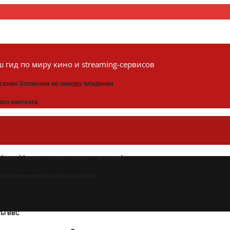
 гид по миру кино и streaming-сервисов
асения Эллисона по поводу владения
ого контента
? (англ.) (недоступная ссылка — история).
т 500 миллионов долларов США
ты BBC