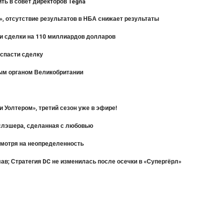
ть в совет директоров Tegna
рл», отсутствие результатов в НБА снижает результаты
и сделки на 110 миллиардов долларов
 спасти сделку
ным органом Великобритании
 Уолтером», третий сезон уже в эфире!
» слэшера, сделанная с любовью
смотря на неопределенность
в; Стратегия DC не изменилась после осечки в «Супергёрл»