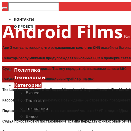
КОНТАКТЫ
Android Films
О ПРОЕКТЕ
Ваш
ТРЕНДЫ:
Ари Эмануэль говорит, что редакционная коллегия CNN ослабила бы оп
Сенатор-республиканец предупреждает чиновника FCC о проверке сетев
Судья приостановил приказ Трампу передать финансовые записи BBC
Политика
Технологии
Секретная женщина | Официальный трейлер | Netflix
Категории
The Last House Review: Who Trapped Greta Lee & Wagner Moura in This Movie
Бизнес
Кассовые сборы: «Человек-паук: Новый день» быстрее всех преодолее
Политика
Технологии
Подожди… скажи мне, что это не настоящий человек?? #ПоследнийДом
Видео
Судья приостановил постановление Трампа передать финансовые отче