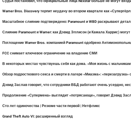
Судья постановил, что официальные лица Nexstar больше не могут входи
Warner Bros. Discovery терпит неудачу во втором квартале как «Супергё
Масштабное слияние подтверждено: Paramount и WBD раскрывают детал
Слияние Paramount и Warner: как Дэвид Эллисон (и Камала Харрис) могут
Поглощение Warner Bros. компанией Paramount одобрено Антимонополь
FCC снимает ключевое ограничение на владение СМИ
В некоторых местах чувствуешь себя как дома. «Моя жизнь с мальчиками
Обзор подросткового секса и смерти в лагере «Миазма»: «перезагрузка
Дэвид Заслав говорит, что сотрудники ВБД работают очень усердно, не
Продолжение «Супермена» выглядит «потрясающе», говорит Дэвид Засла
Сто лет одиночества | Резюме части первой | Нетфликс
Grand Theft Auto VI: расширенный взгляд