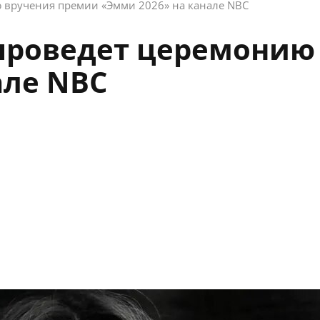
 вручения премии «Эмми 2026» на канале NBC
проведет церемонию
але NBC