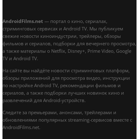
AndroidFilms.net
— портал о кино, сериалах,
стриминговых сервисах и Android TV. Мы публикуем
свежие новости киноиндустрии, трейлеры, обзоры
фильмов и сериалов, подборки для вечернего просмотра,
а также материалы о Netflix, Disney+, Prime Video, Google
TV и Android TV.
На сайте вы найдёте новости стриминговых платформ,
обзоры приложений для просмотра видео, инструкции
по настройке Android TV, рекомендации фильмов и
сериалов, а также подборки лучших новинок кино и
развлечений для Android-устройств.
Следите за премьерами, анонсами, трейлерами и
обновлениями популярных streaming-сервисов вместе с
AndroidFilms.net.