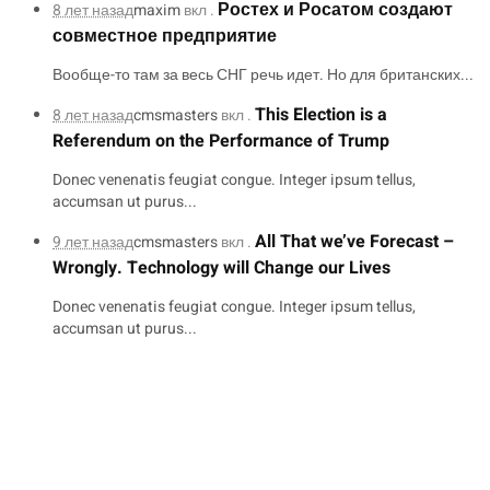
Ростех и Росатом создают
8 лет назад
maxim
вкл .
совместное предприятие
Вообще-то там за весь СНГ речь идет. Но для британских...
This Election is a
8 лет назад
cmsmasters
вкл .
Referendum on the Performance of Trump
Donec venenatis feugiat congue. Integer ipsum tellus,
accumsan ut purus...
All That we’ve Forecast –
9 лет назад
cmsmasters
вкл .
Wrongly. Technology will Change our Lives
Donec venenatis feugiat congue. Integer ipsum tellus,
accumsan ut purus...