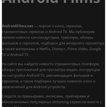
AndroidFilms.net
— портал о кино, сериалах,
стриминговых сервисах и Android TV. Мы публикуем
свежие новости киноиндустрии, трейлеры, обзоры
фильмов и сериалов, подборки для вечернего просмотра,
а также материалы о Netflix, Disney+, Prime Video, Google
TV и Android TV.
На сайте вы найдёте новости стриминговых платформ,
обзоры приложений для просмотра видео, инструкции
по настройке Android TV, рекомендации фильмов и
сериалов, а также подборки лучших новинок кино и
развлечений для Android-устройств.
Следите за премьерами, анонсами, трейлерами и
обновлениями популярных streaming-сервисов вместе с