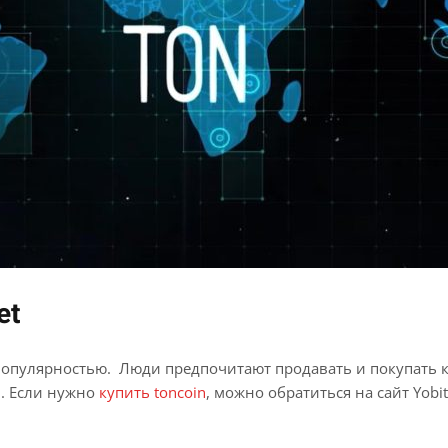
et
опулярностью. Люди предпочитают продавать и покупать к
. Если нужно
купить toncoin
, можно обратиться на сайт Yobi