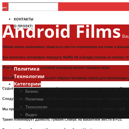
КОНТАКТЫ
Android Films
О ПРОЕКТЕ
Ваш
ТРЕНДЫ:
Обама вновь переживает фиаско в светло-коричневом костюме в фильме
Как включить потоковую передачу Netflix 4K в Google Chrome (и почему э
Этот новый кардио- и силовой тренажер меняет правила игры
Политика
Технологии
Белый дом Трампа использует образы Человека-паука для пропаганды 
Категории
Судья приостанавливает штрафы за неуважение к суду, поскольку Кэт
Бизнес
Следующая глава Спенсера Пратта: Спасение Голливуда с помощью Тра
Политика
Технологии
Мы проверяем актерские способности игроков «Твинс» и «Филлис» 😂🎬
Видео
Трамп номинирует Даниэль Туманн Северс на вакантное место в FCC