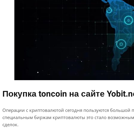
Покупка toncoin на сайте Yobit.n
Операции с криптовалютой сегодня пользуются большой п
специальным биржам криптовалюты это стало возможным
сделок.