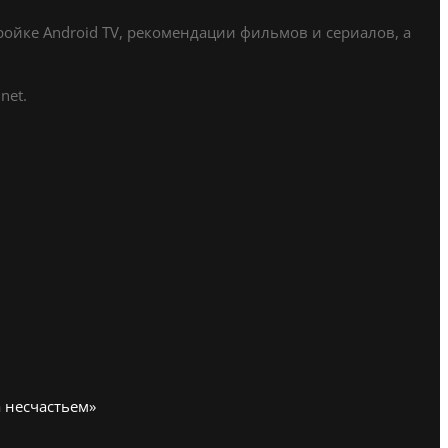
ойке Android TV, рекомендации фильмов и сериалов, а
net.
 несчастьем»