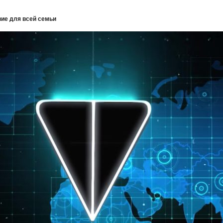
вие для всей семьи
 кампании
ния Конгресса
блюдается рост
асения Эллисона по поводу владения
ого контента
? (англ.) (недоступная ссылка — история).
т 500 миллионов долларов США