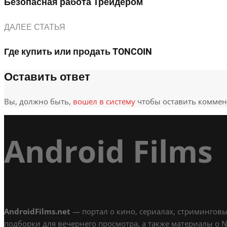
Безопасная работа Трейдером
ДАЛЕЕ СТАТЬЯ
Где купить или продать TONCOIN
Оставить ответ
Вы, должно быть,
вошел в систему
чтобы оставить коммен
Android Films
AndroidFilms.net
— портал о кино, сериалах, стриминговы
подборки для вечернего просмотра, а также материалы о Netf