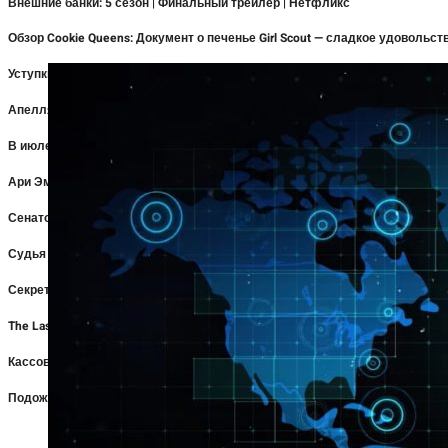
Внешние банки: 5 сезон | Финальный трейлер | Нетфликс
Обзор Cookie Queens: Документ о печенье Girl Scout — сладкое удовольст
Уступки Paramount в Великобритании придают иску «доверие»: участники
Апелляционный суд: Трамп не может построить бальный зал без одобре
В июле США потеряли 23 000 рабочих мест, но в сфере развлечений на
Ари Эмануэль говорит, что редакционная коллегия CNN ослабила бы оп
Сенатор-республиканец предупреждает чиновника FCC о проверке сетев
Судья приостановил приказ Трампу передать финансовые записи BBC
Секретная женщина | Официальный трейлер | Netflix
The Last House Review: Who Trapped Greta Lee & Wagner Moura in This Movie
Кассовые сборы: «Человек-паук: Новый день» быстрее всех преодолее
Подожди… скажи мне, что это не настоящий человек?? #ПоследнийДом