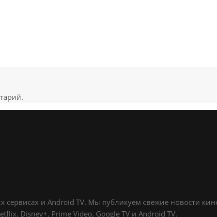
тарий.
х сервисах и Android TV. Мы публикуем свежие новости ки
lix, Disney+, Prime Video, Google TV и Android TV.