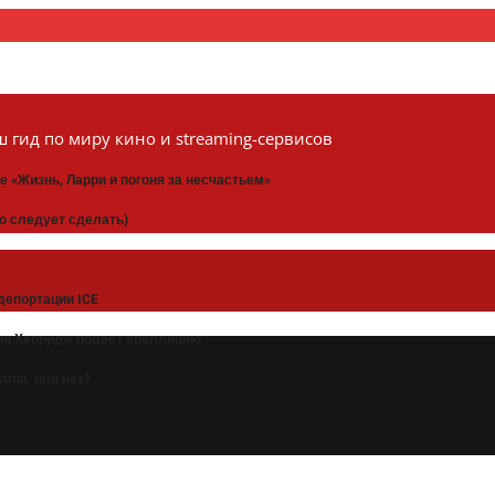
 гид по миру кино и streaming-сервисов
 «Жизнь, Ларри и погоня за несчастьем»
то следует сделать)
депортации ICE
рин Херридж подает апелляцию
мпа, или нет?