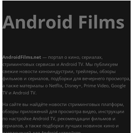
Android Films
AndroidFilms.net
— портал о кино, сериалах,
стриминговых сервисах и Android TV. Мы публикуем
свежие новости киноиндустрии, трейлеры, обзоры
фильмов и сериалов, подборки для вечернего просмотра,
а также материалы о Netflix, Disney+, Prime Video, Google
TV и Android TV.
На сайте вы найдёте новости стриминговых платформ,
обзоры приложений для просмотра видео, инструкции
по настройке Android TV, рекомендации фильмов и
сериалов, а также подборки лучших новинок кино и
развлечений для Android-устройств.