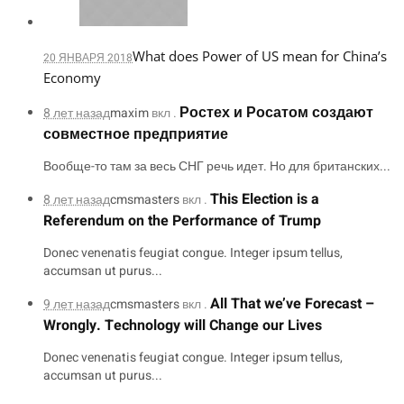
What does Power of US mean for China’s
20 ЯНВАРЯ 2018
Economy
Ростех и Росатом создают
8 лет назад
maxim
вкл .
совместное предприятие
Вообще-то там за весь СНГ речь идет. Но для британских...
This Election is a
8 лет назад
cmsmasters
вкл .
Referendum on the Performance of Trump
Donec venenatis feugiat congue. Integer ipsum tellus,
accumsan ut purus...
All That we’ve Forecast –
9 лет назад
cmsmasters
вкл .
Wrongly. Technology will Change our Lives
Donec venenatis feugiat congue. Integer ipsum tellus,
accumsan ut purus...