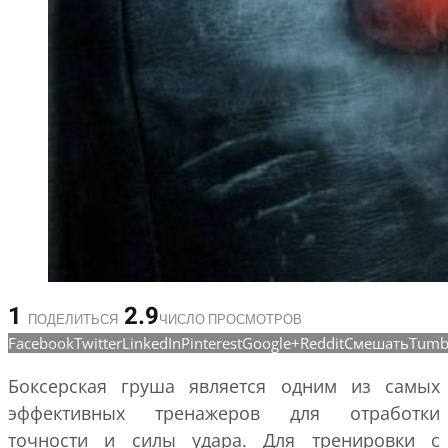
1
2.9
ПОДЕЛИТЬСЯ
ЧИСЛО ПРОСМОТРОВ
Facebook
Twitter
LinkedIn
Pinterest
Google+
Reddit
Смешать
Tumb
Боксерская груша является одним из самых
эффективных тренажеров для отработки
точности и силы удара. Для тренировки с