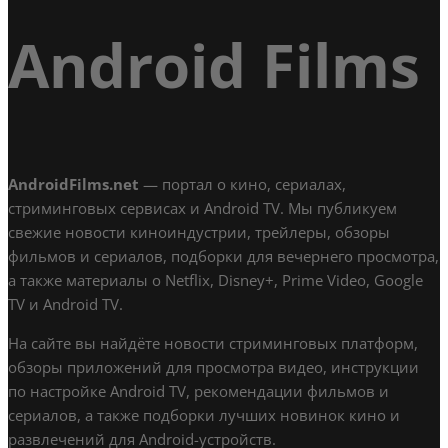
Android Films
AndroidFilms.net
— портал о кино, сериалах,
стриминговых сервисах и Android TV. Мы публикуем
свежие новости киноиндустрии, трейлеры, обзоры
фильмов и сериалов, подборки для вечернего просмотра,
а также материалы о Netflix, Disney+, Prime Video, Google
TV и Android TV.
На сайте вы найдёте новости стриминговых платформ,
обзоры приложений для просмотра видео, инструкции
по настройке Android TV, рекомендации фильмов и
сериалов, а также подборки лучших новинок кино и
развлечений для Android-устройств.