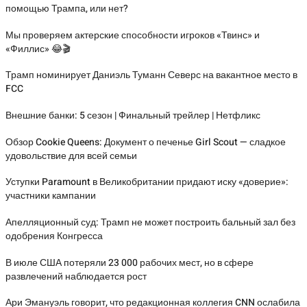
помощью Трампа, или нет?
Мы проверяем актерские способности игроков «Твинс» и
«Филлис» 😂🎬
Трамп номинирует Даниэль Туманн Северс на вакантное место в
FCC
Внешние банки: 5 сезон | Финальный трейлер | Нетфликс
Обзор Cookie Queens: Документ о печенье Girl Scout — сладкое
удовольствие для всей семьи
Уступки Paramount в Великобритании придают иску «доверие»:
участники кампании
Апелляционный суд: Трамп не может построить бальный зал без
одобрения Конгресса
В июле США потеряли 23 000 рабочих мест, но в сфере
развлечений наблюдается рост
Ари Эмануэль говорит, что редакционная коллегия CNN ослабила