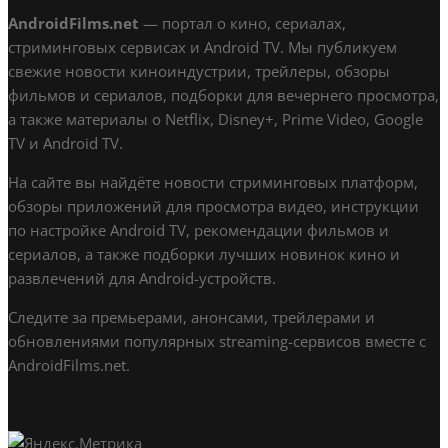
AndroidFilms.net
— портал о кино, сериалах,
стриминговых сервисах и Android TV. Мы публикуем
свежие новости киноиндустрии, трейлеры, обзоры
фильмов и сериалов, подборки для вечернего просмотра,
а также материалы о Netflix, Disney+, Prime Video, Google
TV и Android TV.
На сайте вы найдёте новости стриминговых платформ,
обзоры приложений для просмотра видео, инструкции
по настройке Android TV, рекомендации фильмов и
сериалов, а также подборки лучших новинок кино и
развлечений для Android-устройств.
Следите за премьерами, анонсами, трейлерами и
обновлениями популярных streaming-сервисов вместе с
AndroidFilms.net.