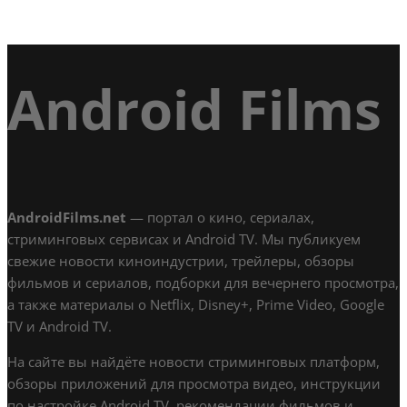
Android Films
AndroidFilms.net
— портал о кино, сериалах,
стриминговых сервисах и Android TV. Мы публикуем
свежие новости киноиндустрии, трейлеры, обзоры
фильмов и сериалов, подборки для вечернего просмотра,
а также материалы о Netflix, Disney+, Prime Video, Google
TV и Android TV.
На сайте вы найдёте новости стриминговых платформ,
обзоры приложений для просмотра видео, инструкции
по настройке Android TV, рекомендации фильмов и