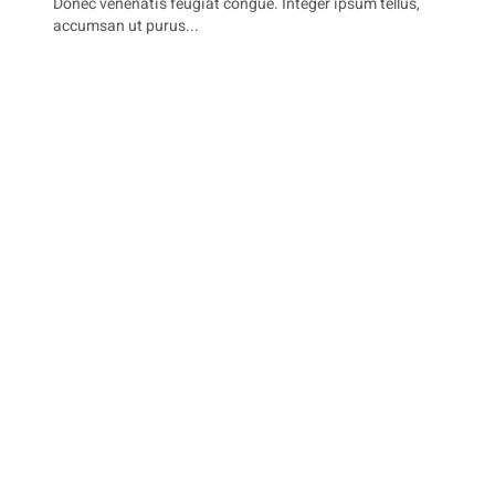
Donec venenatis feugiat congue. Integer ipsum tellus,
accumsan ut purus...