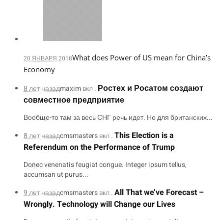
What does Power of US mean for China’s
20 ЯНВАРЯ 2018
Economy
Ростех и Росатом создают
8 лет назад
maxim
вкл .
совместное предприятие
Вообще-то там за весь СНГ речь идет. Но для британских...
This Election is a
8 лет назад
cmsmasters
вкл .
Referendum on the Performance of Trump
Donec venenatis feugiat congue. Integer ipsum tellus,
accumsan ut purus...
All That we’ve Forecast –
9 лет назад
cmsmasters
вкл .
Wrongly. Technology will Change our Lives