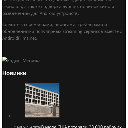
сериалов, а также подборки лучших новинок кино и
развлечений для Android-устройств.
Следите за премьерами, анонсами, трейлерами и
обновлениями популярных streaming-сервисов вместе с
AndroidFilms.net.
Новинки
В июле США потеряли 23 000 рабочих
7 АВГУСТА 2026