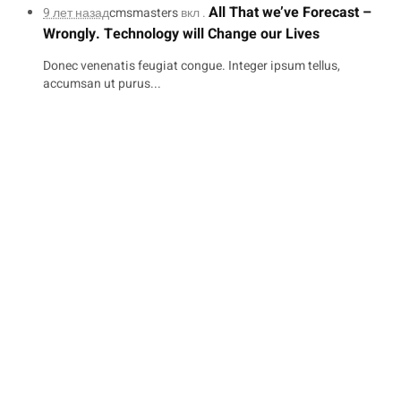
All That we’ve Forecast –
9 лет назад
cmsmasters
вкл .
Wrongly. Technology will Change our Lives
Donec venenatis feugiat congue. Integer ipsum tellus,
accumsan ut purus...