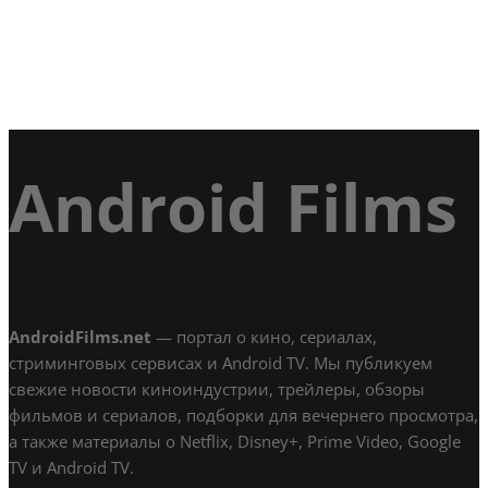
Android Films
AndroidFilms.net
— портал о кино, сериалах,
стриминговых сервисах и Android TV. Мы публикуем
свежие новости киноиндустрии, трейлеры, обзоры
фильмов и сериалов, подборки для вечернего просмотра,
а также материалы о Netflix, Disney+, Prime Video, Google
TV и Android TV.