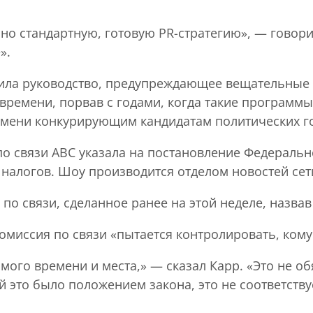
ьно стандартную, готовую PR-стратегию», — говор
».
ила руководство, предупреждающее вещательные 
ремени, порвав с годами, когда такие программы
емени конкурирующим кандидатам политических го
 связи ABC указала на постановление Федерально
 налогов. Шоу производится отделом новостей сет
по связи, сделанное ранее на этой неделе, назва
комиссия по связи «пытается контролировать, ком
мого времени и места,» — сказал Карр. «Это не об
й это было положением закона, это не соответству