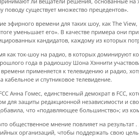
 «принимают ли вещатели решения, основанные на
му поводу существует множество прецедентов».
ие эфирного времени для таких шоу, как The View,
тоге уменьшает его». В качестве примера они пр
ицированных кандидатов, каждому из которых пот
емя как ток-шоу на радио, в которых доминируют к
прошлого года в радиошоу Шона Хэннити участвова
 времени применяется к телевидению и радио, хот
 кабельное и спутниковое телевидение.
 FCC Анна Гомес, единственный демократ в FCC, ко
ом для защиты редакционной независимости и сво
добавила, что «подавляющее большинство»; из ко
 что общественное мнение повлияет на результат 
ийных организаций, чтобы поддержать свою цель 