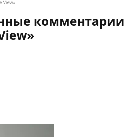
e View»
енные комментарии
View»