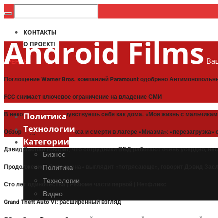
КОНТАКТЫ
Android Films
О ПРОЕКТЕ
Ваш
ТРЕНДЫ:
Поглощение Warner Bros. компанией Paramount одобрено Антимонополь
FCC снимает ключевое ограничение на владение СМИ
В некоторых местах чувствуешь себя как дома. «Моя жизнь с мальчиками
Политика
Технологии
Обзор подросткового секса и смерти в лагере «Миазма»: «перезагрузка
Категории
Дэвид Заслав говорит, что сотрудники ВБД работают очень усердно, не
Бизнес
Продолжение «Супермена» выглядит «потрясающе», говорит Дэвид Засла
Политика
Технологии
Сто лет одиночества | Резюме части первой | Нетфликс
Видео
Grand Theft Auto VI: расширенный взгляд