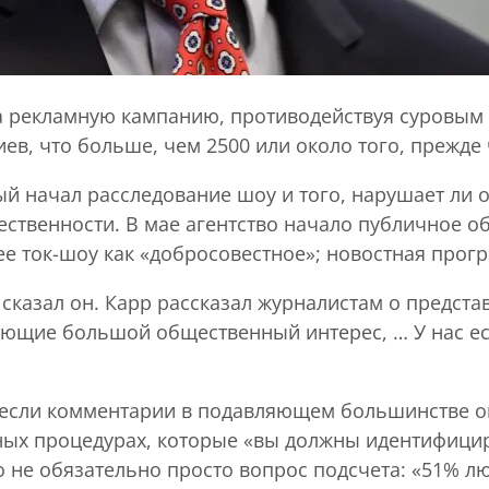
ила рекламную кампанию, противодействуя суровым 
ев, что больше, чем 2500 или около того, прежде
ый начал расследование шоу и того, нарушает ли 
ественности. В мае агентство начало публичное о
е ток-шоу как «добросовестное»; новостная прог
 сказал он. Карр рассказал журналистам о предст
ющие большой общественный интерес, … У нас ес
 если комментарии в подавляющем большинстве ок
ных процедурах, которые «вы должны идентифицир
 не обязательно просто вопрос подсчета: «51% люд