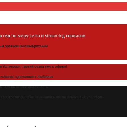
 гид по миру кино и streaming-сервисов
ным органом Великобритании
 Уолтером», третий сезон уже в эфире!
» слэшера, сделанная с любовью
смотря на неопределенность
в; Стратегия DC не изменилась после осечки в «Супергёрл»