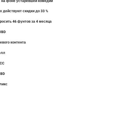
ех на фоне устаревшей комедии
их действуют скидки до 33 %
росить 46 фунтов за 4 месяца
 WBD
евого контента
елл
FCC
WBD
фликс