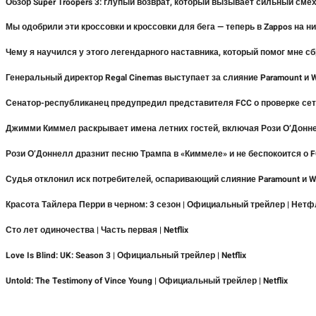
Обзор Super Troopers 3: глупый возврат, который вызывает сильный см
Мы одобрили эти кроссовки и кроссовки для бега — теперь в Zappos на н
Чему я научился у этого легендарного наставника, который помог мне сб
Генеральный директор Regal Cinemas выступает за слияние Paramount и
Сенатор-республиканец предупредил представителя FCC о проверке сет
Джимми Киммел раскрывает имена летних гостей, включая Рози О’Донн
Рози О’Доннелл дразнит песню Трампа в «Киммеле» и не беспокоится о 
Судья отклонил иск потребителей, оспаривающий слияние Paramount и 
Красота Тайлера Перри в черном: 3 сезон | Официальный трейлер | Нет
Сто лет одиночества | Часть первая | Netflix
Love Is Blind: UK: Season 3 | Официальный трейлер | Netflix
Untold: The Testimony of Vince Young | Официальный трейлер | Netflix