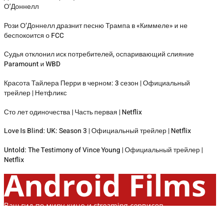
О’Доннелл
Рози О’Доннелл дразнит песню Трампа в «Киммеле» и не
беспокоится о FCC
Судья отклонил иск потребителей, оспаривающий слияние
Paramount и WBD
Красота Тайлера Перри в черном: 3 сезон | Официальный
трейлер | Нетфликс
Сто лет одиночества | Часть первая | Netflix
Love Is Blind: UK: Season 3 | Официальный трейлер | Netflix
Untold: The Testimony of Vince Young | Официальный трейлер |
Netflix
Android Films
Ваш гид по миру кино и streaming-сервисов