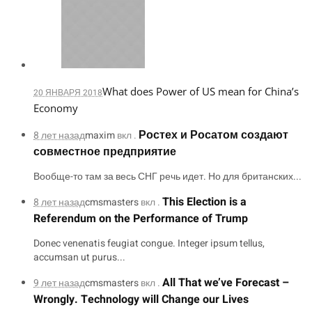
What does Power of US mean for China’s
20 ЯНВАРЯ 2018
Economy
Ростех и Росатом создают
8 лет назад
maxim
вкл .
совместное предприятие
Вообще-то там за весь СНГ речь идет. Но для британских...
This Election is a
8 лет назад
cmsmasters
вкл .
Referendum on the Performance of Trump
Donec venenatis feugiat congue. Integer ipsum tellus,
accumsan ut purus...
All That we’ve Forecast –
9 лет назад
cmsmasters
вкл .
Wrongly. Technology will Change our Lives