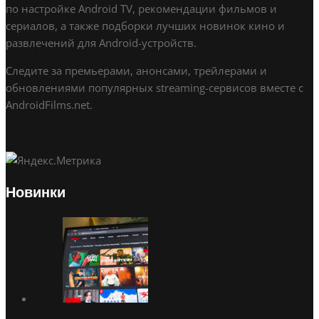
по настройке Android TV, рекомендации фильмов и
сериалов, а также подборки лучших новинок кино и
развлечений для Android-устройств.
Следите за премьерами, анонсами, трейлерами и
обновлениями популярных streaming-сервисов вместе с
AndroidFilms.net.
Новинки