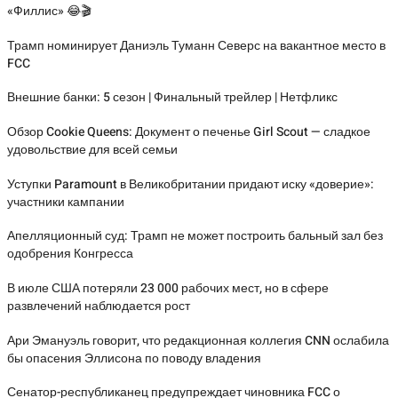
«Филлис» 😂🎬
Трамп номинирует Даниэль Туманн Северс на вакантное место в
FCC
Внешние банки: 5 сезон | Финальный трейлер | Нетфликс
Обзор Cookie Queens: Документ о печенье Girl Scout — сладкое
удовольствие для всей семьи
Уступки Paramount в Великобритании придают иску «доверие»:
участники кампании
Апелляционный суд: Трамп не может построить бальный зал без
одобрения Конгресса
В июле США потеряли 23 000 рабочих мест, но в сфере
развлечений наблюдается рост
Ари Эмануэль говорит, что редакционная коллегия CNN ослабила
бы опасения Эллисона по поводу владения
Сенатор-республиканец предупреждает чиновника FCC о