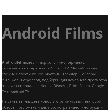
Android Films
AndroidFilms.net
— портал о кино, сериалах,
стриминговых сервисах и Android TV. Мы публикуем
свежие новости киноиндустрии, трейлеры, обзоры
фильмов и сериалов, подборки для вечернего просмотра,
а также материалы о Netflix, Disney+, Prime Video, Google
TV и Android TV.
На сайте вы найдёте новости стриминговых платформ,
обзоры приложений для просмотра видео, инструкции