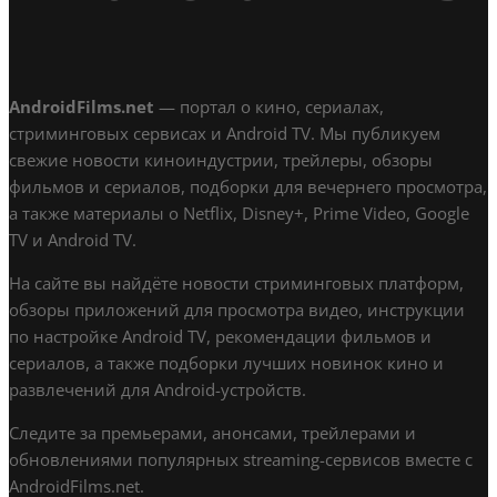
AndroidFilms.net
— портал о кино, сериалах,
стриминговых сервисах и Android TV. Мы публикуем
свежие новости киноиндустрии, трейлеры, обзоры
фильмов и сериалов, подборки для вечернего просмотра,
а также материалы о Netflix, Disney+, Prime Video, Google
TV и Android TV.
На сайте вы найдёте новости стриминговых платформ,
обзоры приложений для просмотра видео, инструкции
по настройке Android TV, рекомендации фильмов и
сериалов, а также подборки лучших новинок кино и
развлечений для Android-устройств.
Следите за премьерами, анонсами, трейлерами и
обновлениями популярных streaming-сервисов вместе с
AndroidFilms.net.