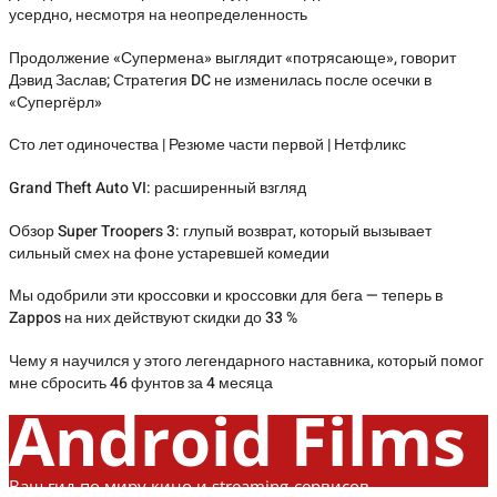
усердно, несмотря на неопределенность
Продолжение «Супермена» выглядит «потрясающе», говорит
Дэвид Заслав; Стратегия DC не изменилась после осечки в
«Супергёрл»
Сто лет одиночества | Резюме части первой | Нетфликс
Grand Theft Auto VI: расширенный взгляд
Обзор Super Troopers 3: глупый возврат, который вызывает
сильный смех на фоне устаревшей комедии
Мы одобрили эти кроссовки и кроссовки для бега — теперь в
Zappos на них действуют скидки до 33 %
Чему я научился у этого легендарного наставника, который помог
мне сбросить 46 фунтов за 4 месяца
Android Films
Ваш гид по миру кино и streaming-сервисов