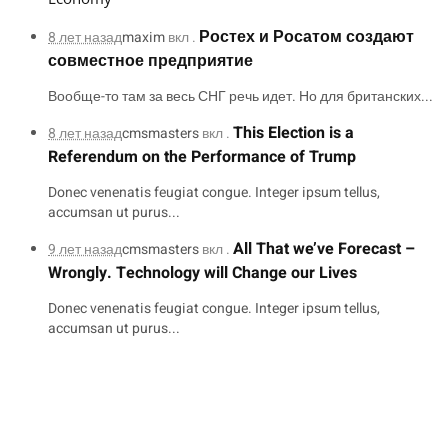
Ростех и Росатом создают
8 лет назад
maxim
вкл .
совместное предприятие
Вообще-то там за весь СНГ речь идет. Но для британских...
This Election is a
8 лет назад
cmsmasters
вкл .
Referendum on the Performance of Trump
Donec venenatis feugiat congue. Integer ipsum tellus,
accumsan ut purus...
All That we’ve Forecast –
9 лет назад
cmsmasters
вкл .
Wrongly. Technology will Change our Lives
Donec venenatis feugiat congue. Integer ipsum tellus,
accumsan ut purus...