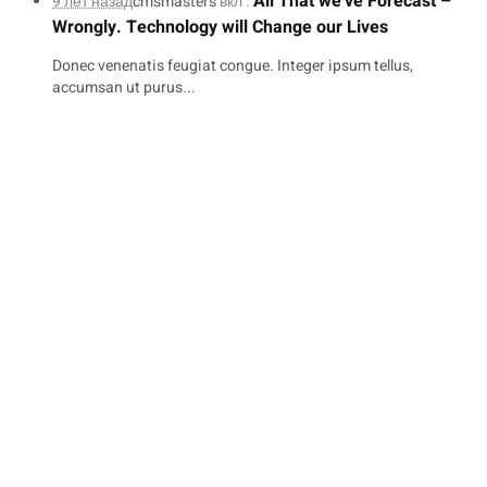
All That we’ve Forecast –
9 лет назад
cmsmasters
вкл .
Wrongly. Technology will Change our Lives
Donec venenatis feugiat congue. Integer ipsum tellus,
accumsan ut purus...