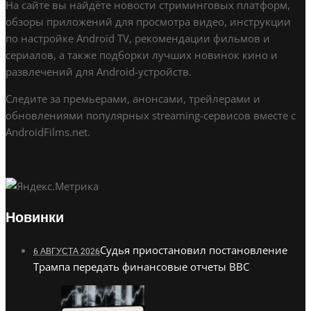
На сайте вы найдёте новости стриминговых платформ,
обзоры приложений для просмотра видео, инструкции
по настройке Android TV, рекомендации фильмов и
сериалов, а также подборки лучших новинок кино и
развлечений для Android-устройств.
Следите за премьерами, анонсами, трейлерами и
обновлениями популярных streaming-сервисов вместе с
AndroidFilms.net.
Новинки
Судья приостановил постановление
6 АВГУСТА 2026
Трампа передать финансовые отчеты BBC