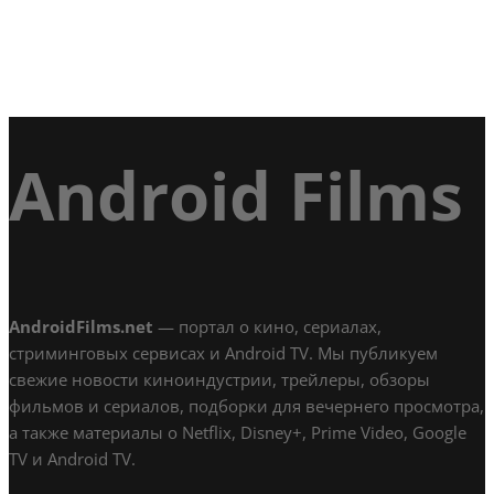
Android Films
AndroidFilms.net
— портал о кино, сериалах,
стриминговых сервисах и Android TV. Мы публикуем
свежие новости киноиндустрии, трейлеры, обзоры
фильмов и сериалов, подборки для вечернего просмотра,
а также материалы о Netflix, Disney+, Prime Video, Google
TV и Android TV.