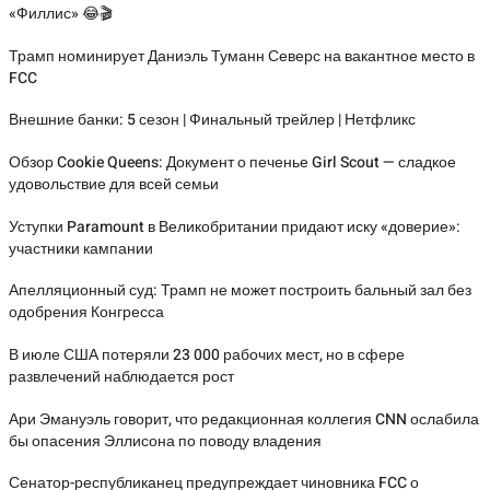
«Филлис» 😂🎬
Трамп номинирует Даниэль Туманн Северс на вакантное место в
FCC
Внешние банки: 5 сезон | Финальный трейлер | Нетфликс
Обзор Cookie Queens: Документ о печенье Girl Scout — сладкое
удовольствие для всей семьи
Уступки Paramount в Великобритании придают иску «доверие»:
участники кампании
Апелляционный суд: Трамп не может построить бальный зал без
одобрения Конгресса
В июле США потеряли 23 000 рабочих мест, но в сфере
развлечений наблюдается рост
Ари Эмануэль говорит, что редакционная коллегия CNN ослабила
бы опасения Эллисона по поводу владения
Сенатор-республиканец предупреждает чиновника FCC о