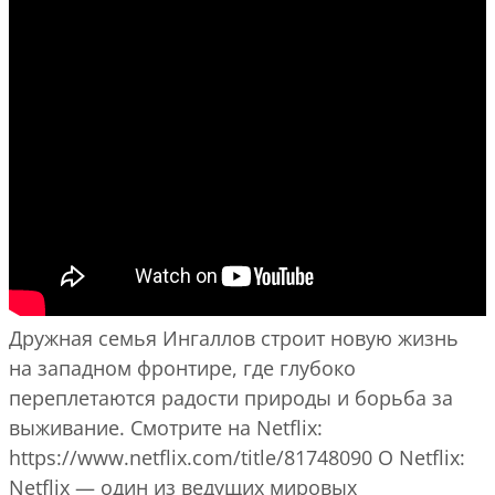
Дружная семья Ингаллов строит новую жизнь
на западном фронтире, где глубоко
переплетаются радости природы и борьба за
выживание. Смотрите на Netflix:
https://www.netflix.com/title/81748090 О Netflix:
Netflix — один из ведущих мировых