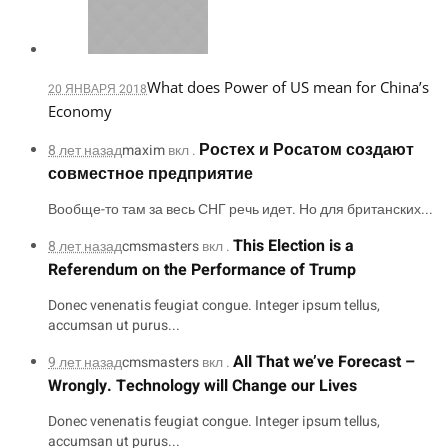
What does Power of US mean for China’s
20 ЯНВАРЯ 2018
Economy
Ростех и Росатом создают
8 лет назад
maxim
вкл .
совместное предприятие
Вообще-то там за весь СНГ речь идет. Но для британских...
This Election is a
8 лет назад
cmsmasters
вкл .
Referendum on the Performance of Trump
Donec venenatis feugiat congue. Integer ipsum tellus,
accumsan ut purus...
All That we’ve Forecast –
9 лет назад
cmsmasters
вкл .
Wrongly. Technology will Change our Lives
Donec venenatis feugiat congue. Integer ipsum tellus,
accumsan ut purus...