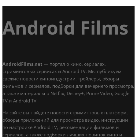
Android Films
AndroidFilms.net
— портал о кино, сериалах,
стриминговых сервисах и Android TV. Мы публикуем
свежие новости киноиндустрии, трейлеры, обзоры
фильмов и сериалов, подборки для вечернего просмотра,
а также материалы о Netflix, Disney+, Prime Video, Google
TV и Android TV.
На сайте вы найдёте новости стриминговых платформ,
обзоры приложений для просмотра видео, инструкции
по настройке Android TV, рекомендации фильмов и
сериалов, а также подборки лучших новинок кино и