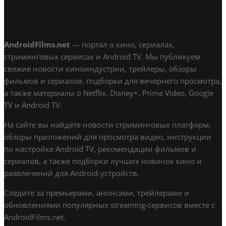
AndroidFilms.net
— портал о кино, сериалах,
стриминговых сервисах и Android TV. Мы публикуем
свежие новости киноиндустрии, трейлеры, обзоры
фильмов и сериалов, подборки для вечернего просмотра,
а также материалы о Netflix, Disney+, Prime Video, Google
TV и Android TV.
На сайте вы найдёте новости стриминговых платформ,
обзоры приложений для просмотра видео, инструкции
по настройке Android TV, рекомендации фильмов и
сериалов, а также подборки лучших новинок кино и
развлечений для Android-устройств.
Следите за премьерами, анонсами, трейлерами и
обновлениями популярных streaming-сервисов вместе с
AndroidFilms.net.