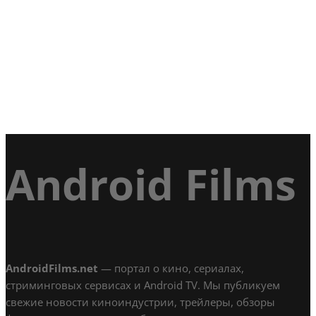
Android Films
AndroidFilms.net
— портал о кино, сериалах,
стриминговых сервисах и Android TV. Мы публикуем
свежие новости киноиндустрии, трейлеры, обзоры