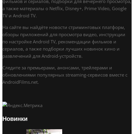
фильмов и сериалов, подборки для вечернего просмотра,
а также материалы о Netflix, Disney+, Prime Video, Google
TV и Android TV.
На сайте вы найдёте новости стриминговых платформ,
обзоры приложений для просмотра видео, инструкции
по настройке Android TV, рекомендации фильмов и
сериалов, а также подборки лучших новинок кино и
развлечений для Android-устройств.
Следите за премьерами, анонсами, трейлерами и
обновлениями популярных streaming-сервисов вместе с
AndroidFilms.net.
Новинки