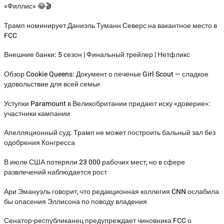
«Филлис» 😂🎬
Трамп номинирует Даниэль Туманн Северс на вакантное место в
FCC
Внешние банки: 5 сезон | Финальный трейлер | Нетфликс
Обзор Cookie Queens: Документ о печенье Girl Scout — сладкое
удовольствие для всей семьи
Уступки Paramount в Великобритании придают иску «доверие»:
участники кампании
Апелляционный суд: Трамп не может построить бальный зал без
одобрения Конгресса
В июле США потеряли 23 000 рабочих мест, но в сфере
развлечений наблюдается рост
Ари Эмануэль говорит, что редакционная коллегия CNN ослабила
бы опасения Эллисона по поводу владения
Сенатор-республиканец предупреждает чиновника FCC о