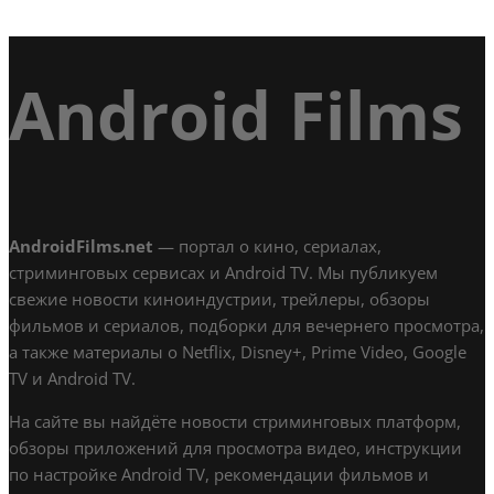
Android Films
AndroidFilms.net
— портал о кино, сериалах,
стриминговых сервисах и Android TV. Мы публикуем
свежие новости киноиндустрии, трейлеры, обзоры
фильмов и сериалов, подборки для вечернего просмотра,
а также материалы о Netflix, Disney+, Prime Video, Google
TV и Android TV.
На сайте вы найдёте новости стриминговых платформ,
обзоры приложений для просмотра видео, инструкции
по настройке Android TV, рекомендации фильмов и