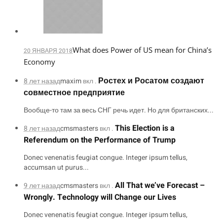
What does Power of US mean for China’s
20 ЯНВАРЯ 2018
Economy
Ростех и Росатом создают
8 лет назад
maxim
вкл .
совместное предприятие
Вообще-то там за весь СНГ речь идет. Но для британских...
This Election is a
8 лет назад
cmsmasters
вкл .
Referendum on the Performance of Trump
Donec venenatis feugiat congue. Integer ipsum tellus,
accumsan ut purus...
All That we’ve Forecast –
9 лет назад
cmsmasters
вкл .
Wrongly. Technology will Change our Lives
Donec venenatis feugiat congue. Integer ipsum tellus,