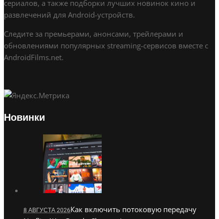
сериалов, а также подборки лучших новинок кино и
развлечений для Android-устройств.
Следите за премьерами, анонсами, трейлерами и
обновлениями популярных streaming-сервисов вместе с
AndroidFilms.net.
Новинки
Как включить потоковую передачу
8 АВГУСТА 2026