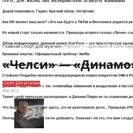
ПОГУС. ДЛЯ. ЖИЗНЬ. OBX, последний сезон. 20 августа. #OuterBanks
Давай поженимся, Гарри | Краткий обзор | Нетфликс
Как ИИ меняет ваш мозг? «Это как будто у TikTok и Фентанила родился р
Ее новый старт только начинается. Премьера второго сезона «Лиэнн» состо
Обзор мороженщика: дрянной шокер Эли Рота — это просто пустые кало
Главная
Спорт для мужчин
«Челси» — «Динамо» в Лиге Евро
Кровавая жертва | Официальный трейлер | Netflix
«Челси» — «Динамо» 
Пока слияние висит на волоске, Paramount и WBD оказались в центре вн
Стефано Поццебон назначен международным корреспондентом CNN в Р
СПОРТ ДЛЯ МУЖЧИН
Джанин Пирро снимет с экс-олимпийца обвинения в вандализме в бассе
496.9
0
2
Трамп «действительно разочарован» в Джанин Пирро из-за отражения де
Что бы ни удерживало их здесь, это не рукотворное дело… Премьера #Th
Пептиды вскоре станет легче добывать. Означает ли это, что вам следу