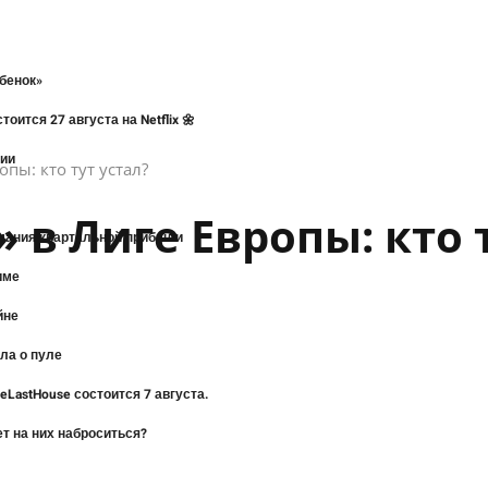
ебенок»
ится 27 августа на Netflix 🌼
рии
пы: кто тут устал?
в Лиге Европы: кто т
имания квартальной прибыли
име
йне
ла о пуле
eLastHouse состоится 7 августа.
ет на них наброситься?