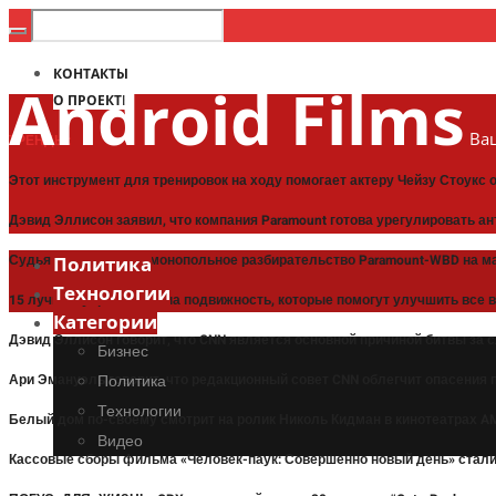
КОНТАКТЫ
Android Films
О ПРОЕКТЕ
Ваш
ТРЕНДЫ:
Этот инструмент для тренировок на ходу помогает актеру Чейзу Стоукс
Дэвид Эллисон заявил, что компания Paramount готова урегулировать а
Судья назначил антимонопольное разбирательство Paramount-WBD на м
Политика
Технологии
15 лучших упражнений на подвижность, которые помогут улучшить все 
Категории
Дэвид Эллисон говорит, что CNN является основной причиной битвы за 
Бизнес
Ари Эмануэль говорит, что редакционный совет CNN облегчит опасения
Политика
Технологии
Белый дом по-своему смотрит на ролик Николь Кидман в кинотеатрах A
Видео
Кассовые сборы фильма «Человек-паук: Совершенно новый день» стали