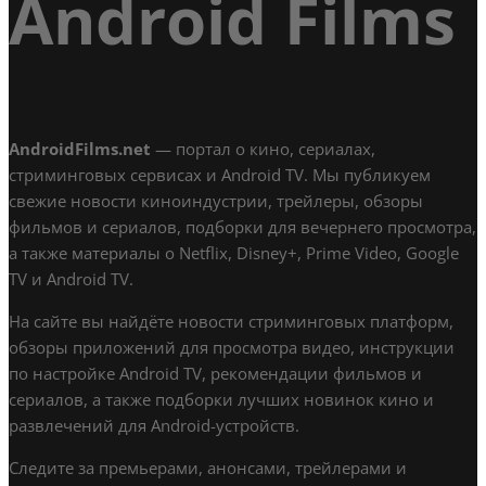
Android Films
AndroidFilms.net
— портал о кино, сериалах,
стриминговых сервисах и Android TV. Мы публикуем
свежие новости киноиндустрии, трейлеры, обзоры
фильмов и сериалов, подборки для вечернего просмотра,
а также материалы о Netflix, Disney+, Prime Video, Google
TV и Android TV.
На сайте вы найдёте новости стриминговых платформ,
обзоры приложений для просмотра видео, инструкции
по настройке Android TV, рекомендации фильмов и
сериалов, а также подборки лучших новинок кино и
развлечений для Android-устройств.
Следите за премьерами, анонсами, трейлерами и