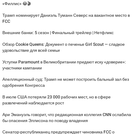
«Филлис» 😂🎬
Трамп номинирует Даниэль Туманн Северс на вакантное место в
FCC
Внешние банки: 5 сезон | Финальный трейлер | Нетфликс
Обзор Cookie Queens: Документ о печенье Girl Scout — сладкое
удовольствие для всей семьи
Уступки Paramount в Великобритании придают иску «доверие»:
участники кампании
Апелляционный суд: Трамп не может построить бальный зал без
одобрения Конгресса
В июле США потеряли 23 000 рабочих мест, но в сфере
развлечений наблюдается рост
Ари Эмануэль говорит, что редакционная коллегия CNN ослабила
бы опасения Эллисона по поводу владения
Сенатор-республиканец предупреждает чиновника FCC о