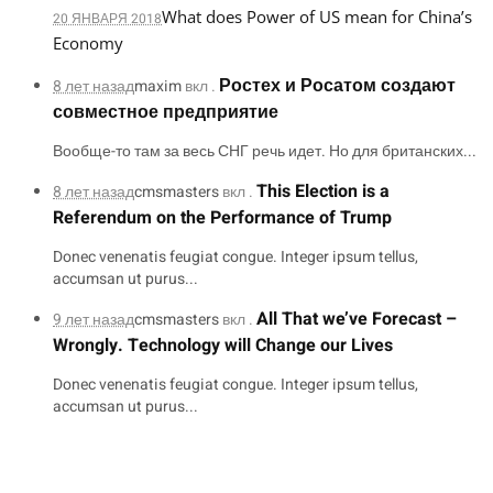
What does Power of US mean for China’s
20 ЯНВАРЯ 2018
Economy
Ростех и Росатом создают
8 лет назад
maxim
вкл .
совместное предприятие
Вообще-то там за весь СНГ речь идет. Но для британских...
This Election is a
8 лет назад
cmsmasters
вкл .
Referendum on the Performance of Trump
Donec venenatis feugiat congue. Integer ipsum tellus,
accumsan ut purus...
All That we’ve Forecast –
9 лет назад
cmsmasters
вкл .
Wrongly. Technology will Change our Lives
Donec venenatis feugiat congue. Integer ipsum tellus,
accumsan ut purus...