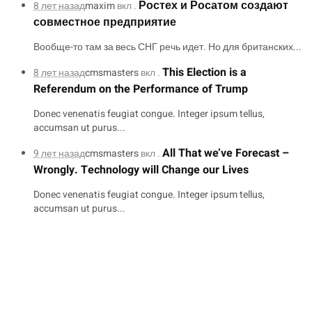
Ростех и Росатом создают
8 лет назад
maxim
вкл .
совместное предприятие
Вообще-то там за весь СНГ речь идет. Но для британских...
This Election is a
8 лет назад
cmsmasters
вкл .
Referendum on the Performance of Trump
Donec venenatis feugiat congue. Integer ipsum tellus,
accumsan ut purus...
All That we’ve Forecast –
9 лет назад
cmsmasters
вкл .
Wrongly. Technology will Change our Lives
Donec venenatis feugiat congue. Integer ipsum tellus,
accumsan ut purus...