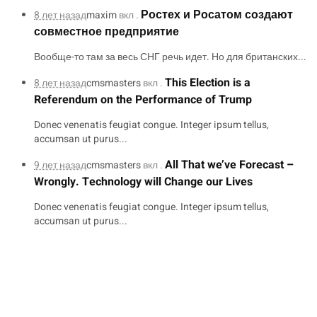
Ростех и Росатом создают
8 лет назад
maxim
вкл .
совместное предприятие
Вообще-то там за весь СНГ речь идет. Но для британских...
This Election is a
8 лет назад
cmsmasters
вкл .
Referendum on the Performance of Trump
Donec venenatis feugiat congue. Integer ipsum tellus,
accumsan ut purus...
All That we’ve Forecast –
9 лет назад
cmsmasters
вкл .
Wrongly. Technology will Change our Lives
Donec venenatis feugiat congue. Integer ipsum tellus,
accumsan ut purus...