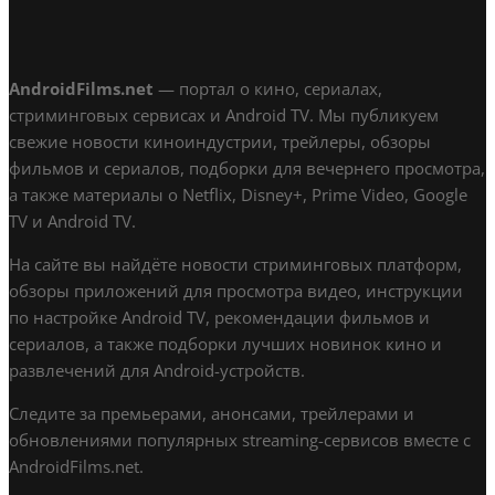
AndroidFilms.net
— портал о кино, сериалах,
стриминговых сервисах и Android TV. Мы публикуем
свежие новости киноиндустрии, трейлеры, обзоры
фильмов и сериалов, подборки для вечернего просмотра,
а также материалы о Netflix, Disney+, Prime Video, Google
TV и Android TV.
На сайте вы найдёте новости стриминговых платформ,
обзоры приложений для просмотра видео, инструкции
по настройке Android TV, рекомендации фильмов и
сериалов, а также подборки лучших новинок кино и
развлечений для Android-устройств.
Следите за премьерами, анонсами, трейлерами и
обновлениями популярных streaming-сервисов вместе с
AndroidFilms.net.