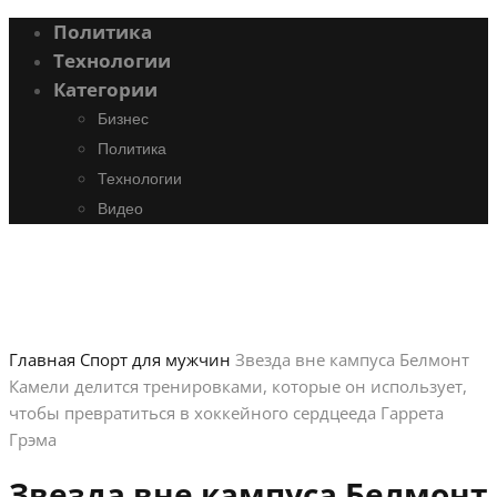
Политика
Технологии
Категории
Бизнес
Политика
Технологии
Видео
Главная
Спорт для мужчин
Звезда вне кампуса Белмонт
Камели делится тренировками, которые он использует,
чтобы превратиться в хоккейного сердцееда Гаррета
Грэма
Звезда вне кампуса Белмонт