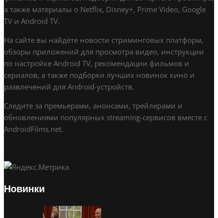
а также материалы о Netflix, Disney+, Prime Video, Google
TV и Android TV.
На сайте вы найдёте новости стриминговых платформ,
обзоры приложений для просмотра видео, инструкции
по настройке Android TV, рекомендации фильмов и
сериалов, а также подборки лучших новинок кино и
развлечений для Android-устройств.
Следите за премьерами, анонсами, трейлерами и
обновлениями популярных streaming-сервисов вместе с
AndroidFilms.net.
Новинки