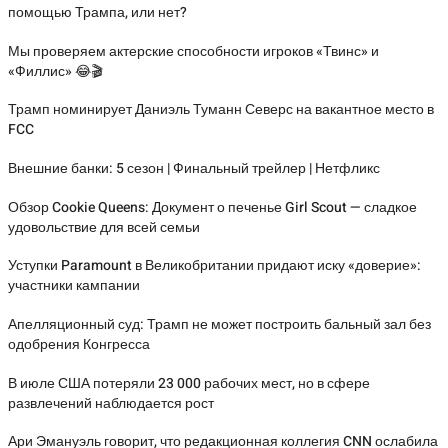
помощью Трампа, или нет?
Мы проверяем актерские способности игроков «Твинс» и
«Филлис» 😂🎬
Трамп номинирует Даниэль Туманн Северс на вакантное место в
FCC
Внешние банки: 5 сезон | Финальный трейлер | Нетфликс
Обзор Cookie Queens: Документ о печенье Girl Scout — сладкое
удовольствие для всей семьи
Уступки Paramount в Великобритании придают иску «доверие»:
участники кампании
Апелляционный суд: Трамп не может построить бальный зал без
одобрения Конгресса
В июле США потеряли 23 000 рабочих мест, но в сфере
развлечений наблюдается рост
Ари Эмануэль говорит, что редакционная коллегия CNN ослабила