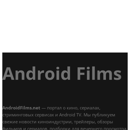
Android Films
AndroidFilms.net
— портал о кино, сериалах,
стриминговых сервисах и Android TV. Мы публикуем
свежие новости киноиндустрии, трейлеры, обзоры
фильмов и сериалов, подборки для вечернего просмотра,