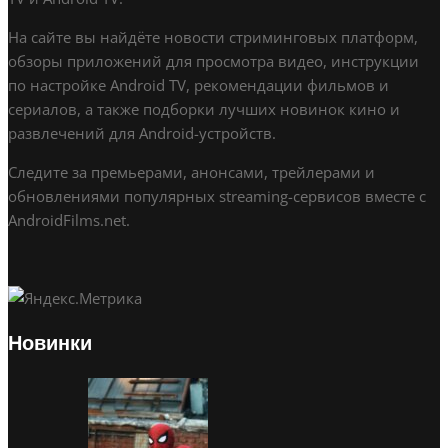
На сайте вы найдёте новости стриминговых платформ,
обзоры приложений для просмотра видео, инструкции
по настройке Android TV, рекомендации фильмов и
сериалов, а также подборки лучших новинок кино и
развлечений для Android-устройств.
Следите за премьерами, анонсами, трейлерами и
обновлениями популярных streaming-сервисов вместе с
AndroidFilms.net.
Новинки