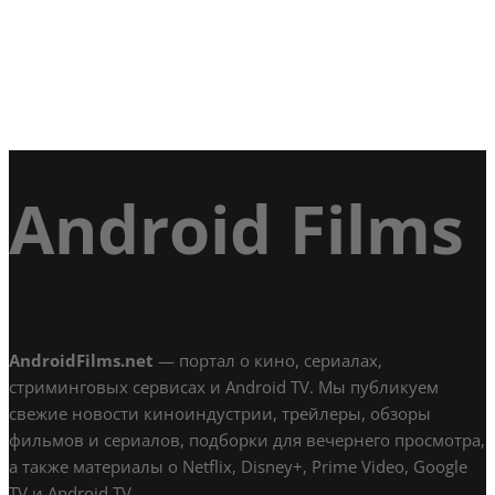
Android Films
AndroidFilms.net
— портал о кино, сериалах,
стриминговых сервисах и Android TV. Мы публикуем
свежие новости киноиндустрии, трейлеры, обзоры
фильмов и сериалов, подборки для вечернего просмотра,
а также материалы о Netflix, Disney+, Prime Video, Google
TV и Android TV.