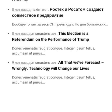
Ростех и Росатом создают
8 лет назад
maxim
вкл .
совместное предприятие
Вообще-то там за весь СНГ речь идет. Но для британских...
This Election is a
8 лет назад
cmsmasters
вкл .
Referendum on the Performance of Trump
Donec venenatis feugiat congue. Integer ipsum tellus,
accumsan ut purus...
All That we’ve Forecast –
9 лет назад
cmsmasters
вкл .
Wrongly. Technology will Change our Lives
Donec venenatis feugiat congue. Integer ipsum tellus,
accumsan ut purus...