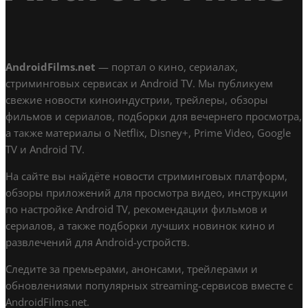
AndroidFilms.net
— портал о кино, сериалах,
стриминговых сервисах и Android TV. Мы публикуем
свежие новости киноиндустрии, трейлеры, обзоры
фильмов и сериалов, подборки для вечернего просмотра,
а также материалы о Netflix, Disney+, Prime Video, Google
TV и Android TV.
На сайте вы найдёте новости стриминговых платформ,
обзоры приложений для просмотра видео, инструкции
по настройке Android TV, рекомендации фильмов и
сериалов, а также подборки лучших новинок кино и
развлечений для Android-устройств.
Следите за премьерами, анонсами, трейлерами и
обновлениями популярных streaming-сервисов вместе с
AndroidFilms.net.